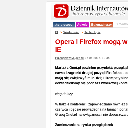
< reklam
the:protocol
Aukcje
Bukmacherzy
DI
Wiadomości
Technologie
Opera i Firefox mogą 
IE
Przemysław Mugeński
07-06-2007, 13:35
Mariaż z Onet.pl powinien przynieść przeglą
nawet i zagrozić drugiej pozycji Firefoksa -
mają się zwiększyć m.in. dzięki kompatybiln
dowiedzieliśmy się podczas wtorkowej konfer
ciąg dalszy...
W trakcie konferencji zapowiedziano również
czerwca i będzie prowadzona na łamach portal
Grupą Onet.pl na wyłączność i nie dopuszcza 
Zamieszanie na rynku przeglądarek