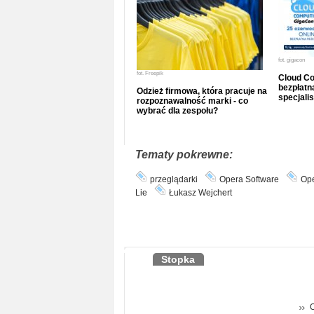
fot.
gigacon
fot.
Freepik
Cloud Co
bezpłatna
Odzież firmowa, która pracuje na
specjalis
rozpoznawalność marki - co
wybrać dla zespołu?
Tematy pokrewne:
przeglądarki
Opera Software
Op
Lie
Łukasz Wejchert
Stopka
O