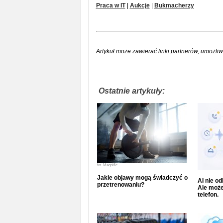
Praca w IT
|
Aukcje
|
Bukmacherzy
Artykuł może zawierać linki partnerów, umożliw
Ostatnie artykuły:
fot.
Magnific
Jakie objawy mogą świadczyć o
AI nie o
przetrenowaniu?
Ale może
telefon.