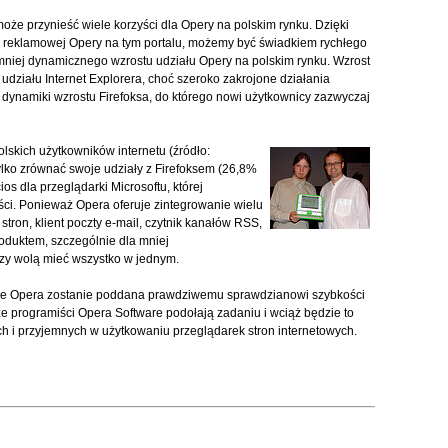
oże przynieść wiele korzyści dla Opery na polskim rynku. Dzięki
i reklamowej Opery na tym portalu, możemy być świadkiem rychłego
mniej dynamicznego wzrostu udziału Opery na polskim rynku. Wzrost
działu Internet Explorera, choć szeroko zakrojone działania
ynamiki wzrostu Firefoksa, do którego nowi użytkownicy zazwyczaj
olskich użytkowników internetu (źródło:
tylko zrównać swoje udziały z Firefoksem (26,8%
os dla przeglądarki Microsoftu, której
ci. Ponieważ Opera oferuje zintegrowanie wielu
stron, klient poczty e-mail, czytnik kanałów RSS,
oduktem, szczególnie dla mniej
zy wolą mieć wszystko w jednym.
 że Opera zostanie poddana prawdziwemu sprawdzianowi szybkości
że programiści Opera Software podołają zadaniu i wciąż będzie to
ch i przyjemnych w użytkowaniu przeglądarek stron internetowych.