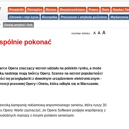
Poradniki
Pieniądze
Biznes
Bezpieczeństwo
Prawo
Dom
Nauka i T
Zdrowie i styl życia
Rozrywka
Pressroom i artykuły gościnne
Wydarzenia 
a
Dodaj artykuł / link
A
A
A
rozmiar tekstu:
wspólnie pokonać
darce Opera znaczący wzrost udziału na polskim rynku, a może
 taką nadzieję mają twórcy Opery. Szanse na wzrost popularności
ości tej przeglądarki z dowolnym urządzeniem elektronicznym -
encji prasowej Opery i Onetu, która odbyła się w Warszawie.
 szeroką kampanię reklamową wspomnianego serwisu, która ruszy 30
u Opery. Warto zaznaczyć, że Opera Software podjęła współpracę z
podobnych mariaży z innymi polskimi serwisami.