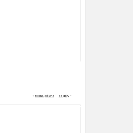
«
strona główna
-
do góry
^