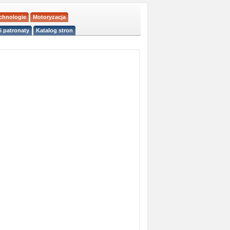
echnologie
Motoryzacja
i patronaty
Katalog stron