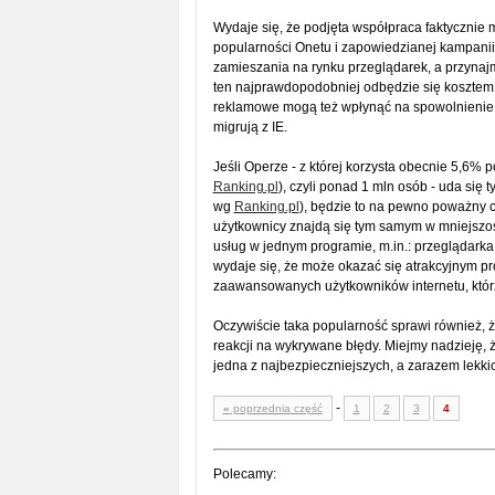
Wydaje się, że podjęta współpraca faktycznie m
popularności Onetu i zapowiedzianej kampani
zamieszania na rynku przeglądarek, a przynaj
ten najprawdopodobniej odbędzie się kosztem u
reklamowe mogą też wpłynąć na spowolnienie d
migrują z IE.
Jeśli Operze - z której korzysta obecnie 5,6% p
Ranking.pl
), czyli ponad 1 mln osób - uda się 
wg
Ranking.pl
), będzie to na pewno poważny ci
użytkownicy znajdą się tym samym w mniejszoś
usług w jednym programie, m.in.: przeglądarka 
wydaje się, że może okazać się atrakcyjnym pr
zaawansowanych użytkowników internetu, któr
Oczywiście taka popularność sprawi również,
reakcji na wykrywane błędy. Miejmy nadzieję, 
jedna z najbezpieczniejszych, a zarazem lekki
-
«
poprzednia część
1
2
3
4
Polecamy: