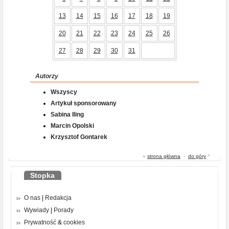
13
14
15
16
17
18
19
20
21
22
23
24
25
26
27
28
29
30
31
Autorzy
Wszyscy
Artykuł sponsorowany
Sabina Iling
Marcin Opolski
Krzysztof Gontarek
«
strona główna
-
do góry
^
Stopka
O nas
|
Redakcja
Wywiady
|
Porady
Prywatność
&
cookies