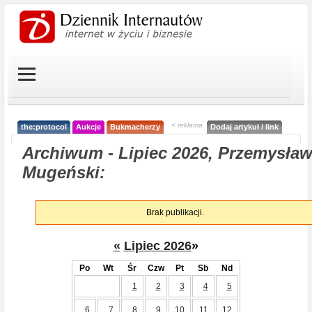
< reklama
the:protocol
Aukcje
Bukmacherzy
Dodaj artykuł / link
Archiwum - Lipiec 2026, Przemysła
Mugeński:
Brak publikacji.
«
Lipiec 2026
»
Po
Wt
Śr
Czw
Pt
Sb
Nd
1
2
3
4
5
6
7
8
9
10
11
12