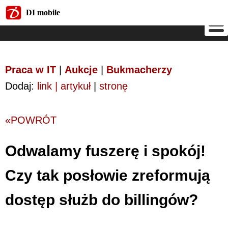
DI mobile
DI mobile
Praca w IT
|
Aukcje
|
Bukmacherzy
Dodaj:
link | artykuł
|
stronę
«POWRÓT
Odwalamy fuszerę i spokój!
Czy tak posłowie zreformują
dostęp służb do billingów?