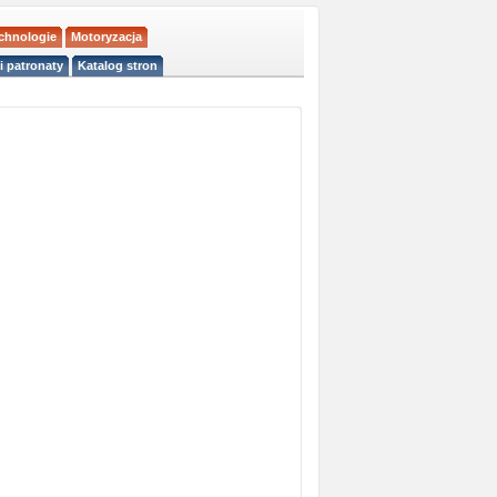
echnologie
Motoryzacja
i patronaty
Katalog stron