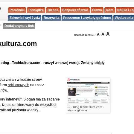
Poradniki
Pieniądze
Biznes
Bezpieczeństwo
Prawo
Dom
Nauka i T
Zdrowie i styl życia
Rozrywka
Pressroom i artykuły gościnne
Wydarzenia 
a
Dodaj artykuł / link
A
A
A
rozmiar tekstu:
kultura.com
eting - Techkultura.com - ruszył w nowej wersji. Zmiany objęły
rócz zmian w kodzie strony
form
reklamowych
na rzecz
ifów.
ry internetu". Slogan ma za zadanie
, iż jest on kierowany do wszystkich
- Blog techkultura.com -
fot.
żnie od poziomu wiedzy.
strona główna