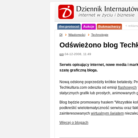
< reklam
the:protocol
Aukcje
Bukmacherzy
DI
Wiadomości
Technologie
Odświeżono blog Tech
pm
04-12-2008, 11:49
Serwis opisujący internet, nowe media i mark
szatę graficzną bloga.
Nową odsłonę poprzedziły krótkie betatesty. P
Techkultura.com odeszła od emisji
flashowych
statycznych grafik lub prostych, animowanych g
Blog będzie promowany hasłem "Wszystkie kolo
podkreślić wielotematyczność serwisu oraz fakt
zainteresowanych
wirtualnym światem
niezale
Więcej o blogach