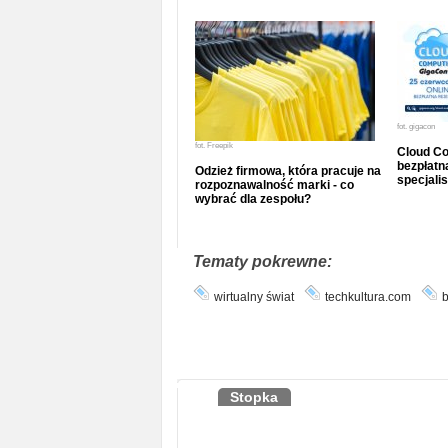
fot.
gigacon
fot.
Freepik
Cloud Co
bezpłatna
Odzież firmowa, która pracuje na
specjalis
rozpoznawalność marki - co
wybrać dla zespołu?
Tematy pokrewne:
wirtualny świat
techkultura.com
b
Stopka