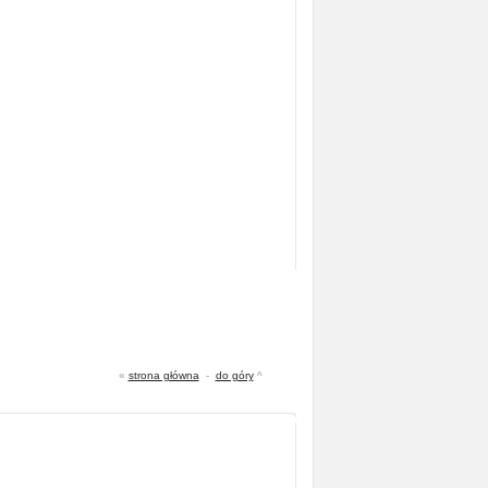
«
strona główna
-
do góry
^