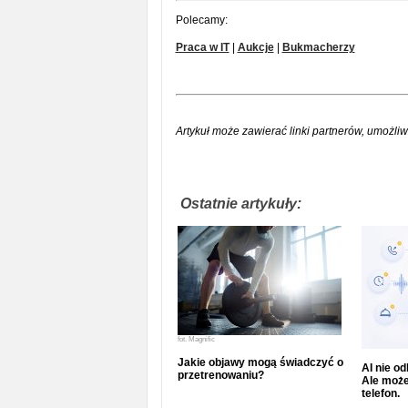
Polecamy:
Praca w IT
|
Aukcje
|
Bukmacherzy
Artykuł może zawierać linki partnerów, umożliw
Ostatnie artykuły:
fot.
Magnific
Jakie objawy mogą świadczyć o
AI nie o
przetrenowaniu?
Ale może
telefon.