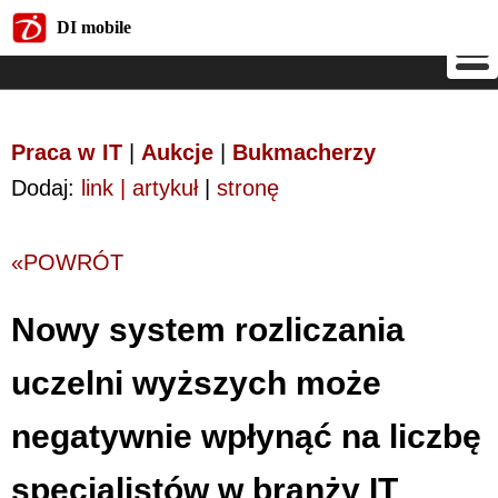
DI mobile
DI mobile
Praca w IT
|
Aukcje
|
Bukmacherzy
Dodaj:
link | artykuł
|
stronę
«POWRÓT
Nowy system rozliczania
uczelni wyższych może
negatywnie wpłynąć na liczbę
specjalistów w branży IT