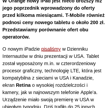
W Orange nowy iPad jest nieco droższy niż
jego poprzednik wprowadzony do oferty
przed kilkoma miesiącami. T-Mobile również
podnosi ceny nowego tabletu o około 200 zł.
Przedstawiamy porównanie ofert obu
operatorów.
O nowym iPadzie
pisaliśmy
w Dzienniku
Internautów w dniu prezentacji w USA. Tablet
został wyposażony m.in. w czterordzeniowy
procesor graficzny, technologię LTE, która jest
kompatybilna z sieciami w USA i Kanadzie,
ekran
Retina
o wysokiej rozdzielczości i
kamery, jak w najnowszym telefonie Apple'a.
Urządzenie miało swoją premierę w USA w
ubiegłym tygodniu. Dziś trafiło do 25 innych