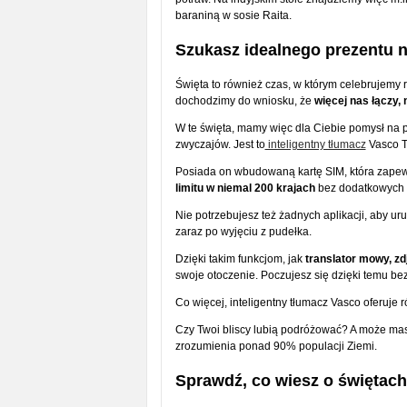
baraniną w sosie Raita.
Szukasz idealnego prezentu 
Święta to również czas, w którym celebrujemy 
dochodzimy do wniosku, że
więcej nas łączy, n
W te święta, mamy więc dla Ciebie pomysł na p
zwyczajów. Jest to
inteligentny tłumacz
Vasco T
Posiada on wbudowaną kartę SIM, która zape
limitu w niemal 200 krajach
bez dodatkowych 
Nie potrzebujesz też żadnych aplikacji, aby u
zaraz po wyjęciu z pudełka.
Dzięki takim funkcjom, jak
translator mowy, zdj
swoje otoczenie. Poczujesz się dzięki temu bez
Co więcej, inteligentny tłumacz Vasco oferuje 
Czy Twoi bliscy lubią podróżować? A może masz
zrozumienia ponad 90% populacji Ziemi.
Sprawdź, co wiesz o świętac