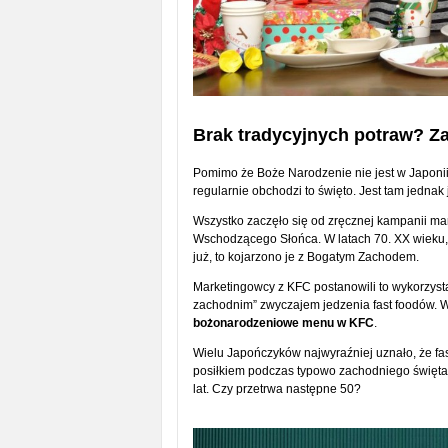
Brak tradycyjnych potraw? 
Pomimo że Boże Narodzenie nie jest w Japonii 
regularnie obchodzi to święto. Jest tam jednak
Wszystko zaczęło się od zręcznej kampanii ma
Wschodzącego Słońca. W latach 70. XX wieku, 
już, to kojarzono je z Bogatym Zachodem.
Marketingowcy z KFC postanowili to wykorzyst
zachodnim” zwyczajem jedzenia fast foodów. W
bożonarodzeniowe menu w KFC
.
Wielu Japończyków najwyraźniej uznało, że fast
posiłkiem podczas typowo zachodniego święta. I
lat. Czy przetrwa następne 50?