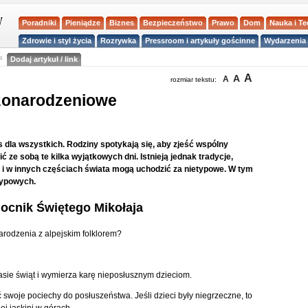
Poradniki
Pieniądze
Biznes
Bezpieczeństwo
Prawo
Dom
Nauka i T
Zdrowie i styl życia
Rozrywka
Pressroom i artykuły gościnne
Wydarzenia 
a
Dodaj artykuł / link
A
A
A
rozmiar tekstu:
żonarodzeniowe
dla wszystkich. Rodziny spotykają się, aby zjeść wspólny
ć ze sobą te kilka wyjątkowych dni. Istnieją jednak tradycje,
 i w innych częściach świata mogą uchodzić za nietypowe. W tym
typowych.
ocnik Świętego Mikołaja
arodzenia z alpejskim folklorem?
sie świąt i wymierza karę nieposłusznym dzieciom.
swoje pociechy do posłuszeństwa. Jeśli dzieci były niegrzeczne, to