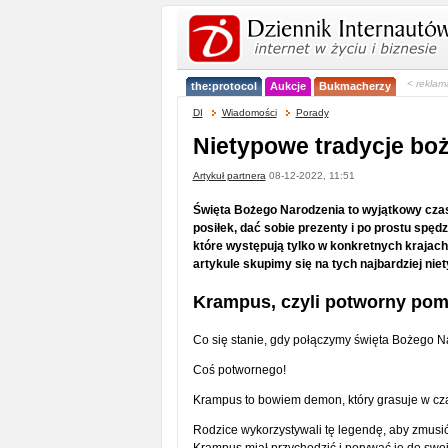
< reklam
the:protocol
Aukcje
Bukmacherzy
DI
Wiadomości
Porady
Nietypowe tradycje bo
Artykuł partnera
08-12-2022, 11:51
Święta Bożego Narodzenia to wyjątkowy czas 
posiłek, dać sobie prezenty i po prostu spędzi
które występują tylko w konkretnych krajach
artykule skupimy się na tych najbardziej nie
Krampus, czyli potworny pom
Co się stanie, gdy połączymy święta Bożego N
Coś potwornego!
Krampus to bowiem demon, który grasuje w cza
Rodzice wykorzystywali tę legendę, aby zmusić 