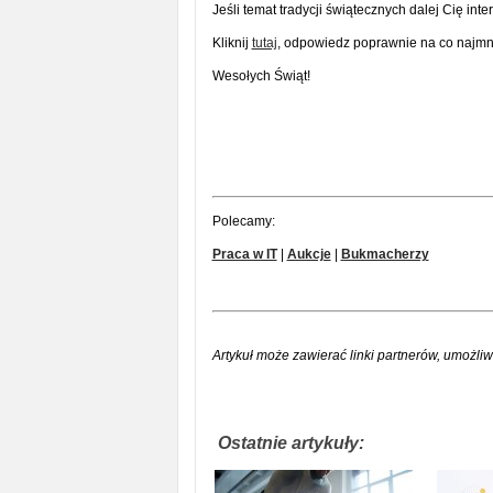
Jeśli temat tradycji świątecznych dalej Cię int
Kliknij
tutaj
, odpowiedz poprawnie na co najmnie
Wesołych Świąt!
Polecamy:
Praca w IT
|
Aukcje
|
Bukmacherzy
Artykuł może zawierać linki partnerów, umożliw
Ostatnie artykuły: