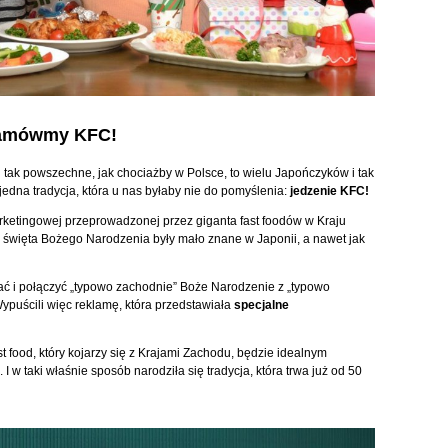
Zamówmy KFC!
tak powszechne, jak chociażby w Polsce, to wielu Japończyków i tak
 jedna tradycja, która u nas byłaby nie do pomyślenia:
jedzenie KFC!
rketingowej przeprowadzonej przez giganta fast foodów w Kraju
święta Bożego Narodzenia były mało znane w Japonii, a nawet jak
ać i połączyć „typowo zachodnie” Boże Narodzenie z „typowo
ypuścili więc reklamę, która przedstawiała
specjalne
 food, który kojarzy się z Krajami Zachodu, będzie idealnym
 w taki właśnie sposób narodziła się tradycja, która trwa już od 50