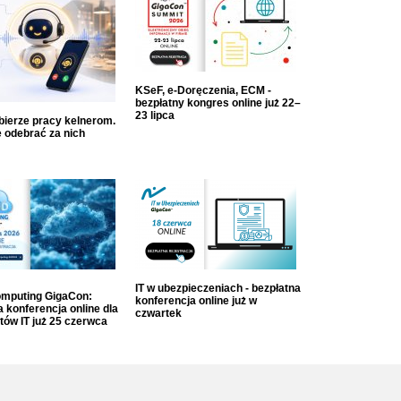
KSeF, e-Doręczenia, ECM -
bezpłatny kongres online już 22–
23 lipca
dbierze pracy kelnerom.
 odebrać za nich
IT w ubezpieczeniach - bezpłatna
mputing GigaCon:
konferencja online już w
 konferencja online dla
czwartek
tów IT już 25 czerwca