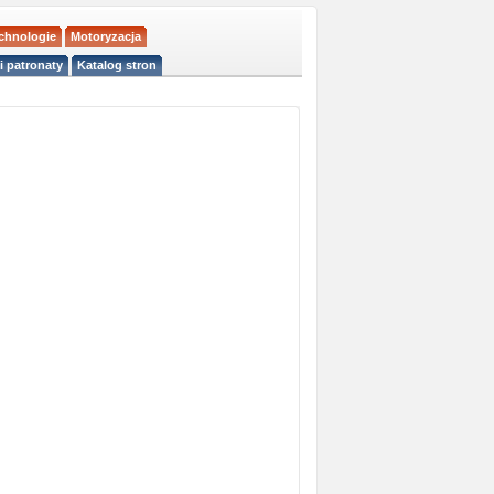
echnologie
Motoryzacja
i patronaty
Katalog stron