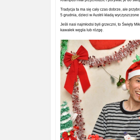
Krampus miał przychodzić i porywać je do swoje
Tradycja ta ma się cały czas dobrze, ale przybr
5 grudnia, dzieci w Austrii kładą wyczyszczon
Jeśli nasi najmłodsi byli grzeczni, to Święty Mi
kawałek węgla lub rózgę.