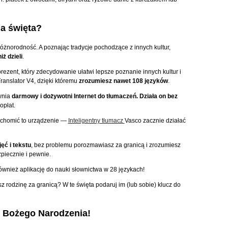
na święta?
różnorodność. A poznając tradycje pochodzące z innych kultur,
iż dzieli
.
rezent, który zdecydowanie ułatwi lepsze poznanie innych kultur i
ranslator V4, dzięki któremu
zrozumiesz nawet 108 języków
.
wnia
darmowy i dożywotni Internet do tłumaczeń. Działa on bez
opłat.
ruchomić to urządzenie —
Inteligentny tłumacz
Vasco zacznie działać
ęć i tekstu
, bez problemu porozmawiasz za granicą i zrozumiesz
piecznie i pewnie.
również aplikację do nauki słownictwa w 28 językach!
 rodzinę za granicą? W te święta podaruj im (lub sobie) klucz do
h Bożego Narodzenia!