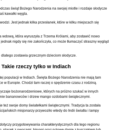
czas świąt Bożego Narodzenia na swojej miotle i rozdaje słodycze
aś kawałki węgla.
wodzi. Jest jednak kilka przesłanek, które w kilku miejscach się
ła wdową, która wyruszyła z Trzema Królami, aby zostawić nowo
ednak nigdy się nie zakończyła, co może tłumaczyć straszny wygląd
o dlatego zostawia grzecznym dzieciom słodycze.
Takie rzeczy tylko w Indiach
tej populacji w Indiach. Święta Bożego Narodzenia nie mają tam
jsce w Europie. Chodzi tam raczej o spędzenie czasu z rodziną.
wyczaje bożonarodzeniowe, których na próżno szukać w innych
wanie bananowców i drzew mango ozdobami świątecznymi.
je też swoje domy światełkami świątecznymi. Tradycja ta została
ijańskich misjonarzy przywoziło wtedy do Indii światła i lampy
dotyczy przygotowywania charakterystycznych dla tego regionu
n. placek z owocami, biryani oraz ryżowe danie z kurczakiem lub