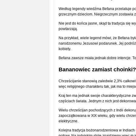
Według legendy wiedźma Befana przelatuje pod
grzecznym dzieciom. Niegrzecznym zostawia z
Nie jest do końca jasne, skąd ta tradycja się wy
powtarzają.
Na przykład, wiele legend mówi, że Befana by
narodzonemu Jezusowi podarunek. Jej podróż j
kobiety.
Befana zawsze miała jednak dobre intencje. T
Bananowiec zamiast choinki? 
Chrześcijanie stanowią zaledwie 2,3% całkowi
więc religijnego charakteru tak, jak ma to mie
Kraj ten ma jednak swoje charakterystyczne z
częściach świata. Jednym z nich jest dekoro
Wielu chrześcijan pochodzących z Indii dekoru
zapoczątkowana w XIX wieku, gdy wielu chrześc
elektryczne.
Kolejna tradycja bożonarodzeniowa w Indiach 
potraw. Na indyjskim stole znajdziemy więc m.i