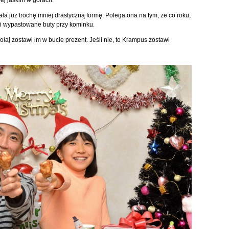
j jaskini w górach.
ała już trochę mniej drastyczną formę. Polega ona na tym, że co roku,
e i wypastowane buty przy kominku.
kołaj zostawi im w bucie prezent. Jeśli nie, to Krampus zostawi