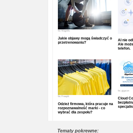
fot.
Magnific
Jakie objawy mogą świadczyć o
AI nie o
przetrenowaniu?
Ale może
telefon.
fot.
gigacon
fot.
Freepik
Cloud Co
bezpłatna
Odzież firmowa, która pracuje na
specjalis
rozpoznawalność marki - co
wybrać dla zespołu?
Tematy pokrewne: