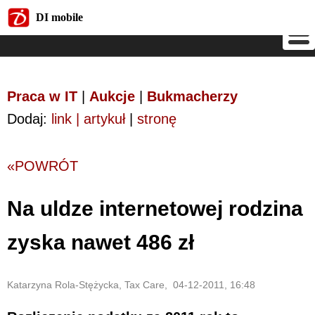
DI mobile
DI mobile
Praca w IT
|
Aukcje
|
Bukmacherzy
Dodaj:
link | artykuł
|
stronę
«POWRÓT
Na uldze internetowej rodzina
zyska nawet 486 zł
Katarzyna Rola-Stężycka, Tax Care, 04-12-2011, 16:48