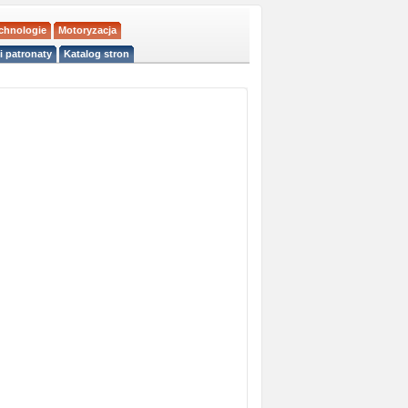
echnologie
Motoryzacja
i patronaty
Katalog stron