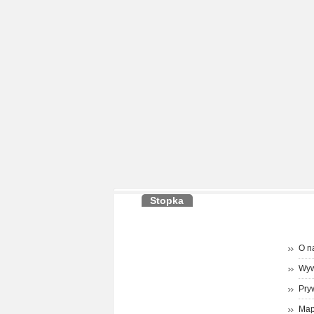
Stopka
O n
Wyw
Pry
Map