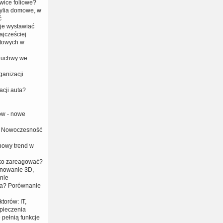
wice foliowe?
ylia domowe, w
ć
 je wystawiać
ajcześciej
towych w
 żuchwy we
anizacji
acji auta?
ów - nowe
 i Nowoczesność
 nowy trend w
bko zareagować?
anowanie 3D,
nie
era? Porównanie
torów: IT,
zpieczenia
 pełnią funkcje