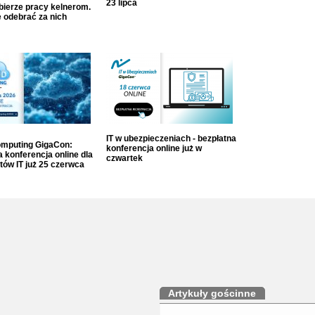
23 lipca
dbierze pracy kelnerom.
 odebrać za nich
IT w ubezpieczeniach - bezpłatna
mputing GigaCon:
konferencja online już w
 konferencja online dla
czwartek
tów IT już 25 czerwca
Artykuły gościnne