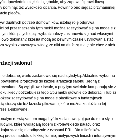
być odpowiednio miękkie i głębokie, aby zapewnić prawidłową
y pominąć też wysokości oparcia. Powinno ono sięgać przynajmniej
rcie pleców.
widualnych potrzeb domowników, istotną rolę odgrywa
ści od przeznaczenia tych mebli można zdecydować się na modele z
 tym, którą z tych opcji wybrać należy zastanowić się nad własnymi
idłowo dokonany, krzesła mogą po pewnym czasie użytkowania stać
 szybko zauważysz wtedy, że nikt na dłuższą metę nie chce z nich
nżacji salonu!
io dobrane, warto zastanowić się nad stylistyką. Aktualnie wybór na
powiedniej propozycji do każdej aranżacji salonu. Jedną z
drewniane. Są wyjątkowe trwałe, a przy tym świetnie komponują się z
, kiedy potrzebujesz tego typu mebli głównie do dekoracji i lubisz
możesz zdecydować się na modele plastikowe o fantazyjnych
ią cieszą się też krzesła pikowane, które można znaleźć na tej
krzesla-pikowane
.
nałym rozwiązaniem mogą być krzesła nawiązujące do retro stylu.
 ludwiki, które wyglądają rodem z królewskiego pałacu oraz
 kojarzące się nieodłącznie z czasami PRL. Dla miłośników
 proste modele o lekkiej formie, nietypowych liniach i intensywnym