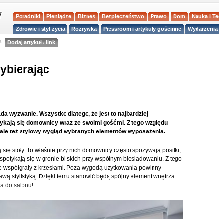
Poradniki
Pieniądze
Biznes
Bezpieczeństwo
Prawo
Dom
Nauka i T
Zdrowie i styl życia
Rozrywka
Pressroom i artykuły gościnne
Wydarzenia 
a
Dodaj artykuł / link
ybierając
da wyzwanie. Wszystko dlatego, że jest to najbardziej
ykają się domownicy wraz ze swoimi gośćmi. Z tego względu
, ale też stylowy wygląd wybranych elementów wyposażenia.
się stoły. To właśnie przy nich domownicy często spożywają posiłki,
spotykają się w gronie bliskich przy wspólnym biesiadowaniu. Z tego
ie współgrały z krzesłami. Poza wygodą użytkowania powinny
kawą stylistyką. Dzięki temu stanowić będą spójny element wnętrza.
ła do salonu
!