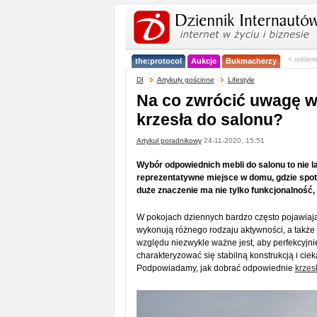
< reklam
the:protocol
Aukcje
Bukmacherzy
DI
Artykuły gościnne
Lifestyle
Na co zwrócić uwagę w
krzesła do salonu?
Artykuł poradnikowy
24-11-2020, 15:51
Wybór odpowiednich mebli do salonu to nie la
reprezentatywne miejsce w domu, gdzie spot
duże znaczenie ma nie tylko funkcjonalność
W pokojach dziennych bardzo często pojawiają 
wykonują różnego rodzaju aktywności, a także 
względu niezwykle ważne jest, aby perfekcyjn
charakteryzować się stabilną konstrukcją i cie
Podpowiadamy, jak dobrać odpowiednie
krzes