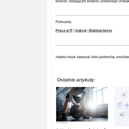
kolorze, nadającym wnętrzu unikalnego charak
Polecamy:
Praca w IT
|
Aukcje
|
Bukmacherzy
Artykuł może zawierać linki partnerów, umożliw
Ostatnie artykuły:
fot.
Magnific