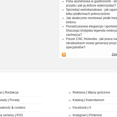
Folia aluminiowa w gastronomii - do
przyda i jak ją dobrze wykorzystać?
Sprzedaż wielokanałowa - jak ogar
kilku platformach jednocześnie
Jak skutecznie montować płotki her
betonu
Ponadczasowa elegancja i sportow
Dlaczego brytyjska legenda motoryz
zachwyca?
Frezer CNC Holandia - jak praca 
obrabiarkach nowej generacji przyc
specjalistów?
Zap
as
|
Redakcja
Reklama
|
Wpisy gościnne
iady
|
Porady
Katalog
|
Kalendarium
watność
&
cookies
Facebook
|
X
a serwisu
|
RSS
Instagram
|
Pinterest