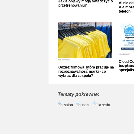
Jakie objawy mogą świadczyć o
AI nie o
przetrenowaniu?
Ale może
telefon.
fot.
gigacon
fot.
Freepik
Cloud Co
bezpłatna
Odzież firmowa, która pracuje na
specjalis
rozpoznawalność marki - co
wybrać dla zespołu?
Tematy pokrewne:
salon
nols
krzesła