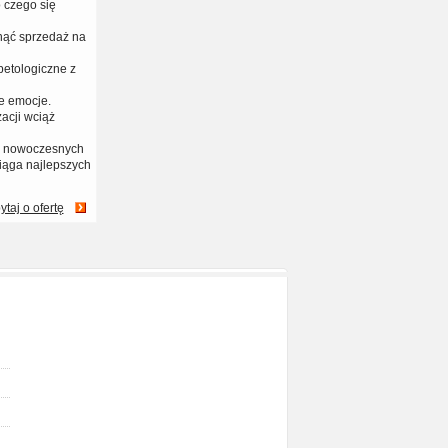
 czego się
nąć sprzedaż na
petologiczne z
e emocje.
acji wciąż
na nowoczesnych
iąga najlepszych
ytaj o ofertę