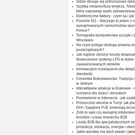
Gdzie stosuje się jednorazowe ręka
Szybka metamorfoza wnętrza. Tekst
które naprawdę warto zainwestowa
Elektroniczne faktury - czym są i jak
Porsche 911 - dlaczego to jeden z n
wynajmowanych samochodów spor
Polsce?
Tomografia komputerowa szczęki i
Wrocławiu
Na czym polega obsługa prawna org
pozarządowych?
Jak mądrze obniżyć koszty eksploat
Nowoczesne systemy LPG w dobie
zaawansowanych silników
Innowacyjne rozwiązania dla sklep
standardy
Ceramika Bolesławiecka: Tradycja
w Jednym
Interaktywne atrakcje w Krakowie -
rozrywce dla dzieci i dorosłych
Pomówienie w internecie - jak szy
Przeszczep włosów w Turcji: jak pl
DHI i Sapphire FUE zmieniają lecze
Zrób to sam czy wynajmij infobrok
kosztów i czasu researchu B2B
Leady B2B dla specjalistycznych sek
produkcja, edukacja, energia i ube
Jakie warstwy ma dach płaski i jakie