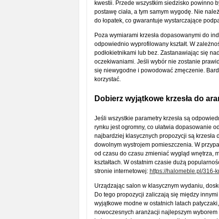
kwestii. Przede wszystkim siedzisko powinno 
postawę ciała, a tym samym wygodę. Nie należ
do łopatek, co gwarantuje wystarczające podpa
Poza wymiarami krzesła dopasowanymi do indy
odpowiednio wyprofilowany kształt. W zależno
podłokietnikami lub bez. Zastanawiając się nad
oczekiwaniami. Jeśli wybór nie zostanie praw
się niewygodne i powodować zmęczenie. Bardzo
korzystać.
Dobierz wyjątkowe krzesła do ara
Jeśli wszystkie parametry krzesła są odpowiedn
rynku jest ogromny, co ułatwia dopasowanie od
najbardziej klasycznych propozycji są krzesła 
dowolnym wystrojem pomieszczenia. W przypadku
od czasu do czasu zmieniać wygląd wnętrza, 
kształtach. W ostatnim czasie dużą popularnośc
stronie internetowej:
https://halomeble.pl/316-
Urządzając salon w klasycznym wydaniu, dosko
Do tego propozycji zaliczają się między innymi
wyjątkowe modne w ostatnich latach patyczaki,
nowoczesnych aranżacji najlepszym wyborem są