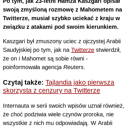
Po tym, jak 23-letni Hamza Kaszgari opisał
swoją zmyśloną rozmowę z Mahometem na
Twitterze, musiał szybko uciekać z kraju w
związku z atakami pod swoim kierunkiem.
Kaszgari był zmuszony uciec z ojczystej Arabii
Saudyjskiej po tym, jak na
Twitterze
stwierdził,
że on i Mahomet są sobie równi -
poinformowała agencja
Reuters
.
Czytaj także:
Tajlandia jako pierwsza
skorzysta z cenzury na Twitterze
Internauta w serii swoich wpisów uznał również,
że choć podziwia wiele czynów proroka, nie
wszystkie z nich mu odpowiadają. W Arabii