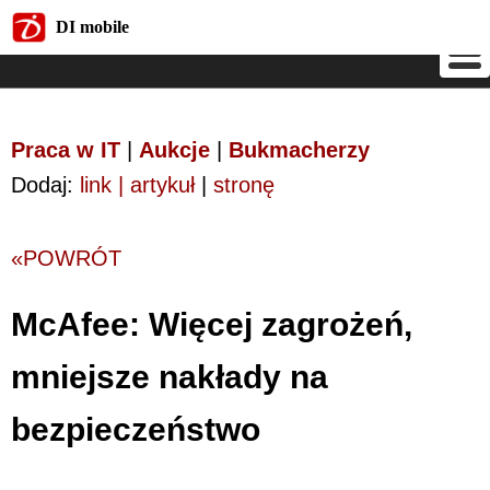
DI mobile
DI mobile
Praca w IT
|
Aukcje
|
Bukmacherzy
Dodaj:
link | artykuł
|
stronę
«POWRÓT
McAfee: Więcej zagrożeń,
mniejsze nakłady na
bezpieczeństwo