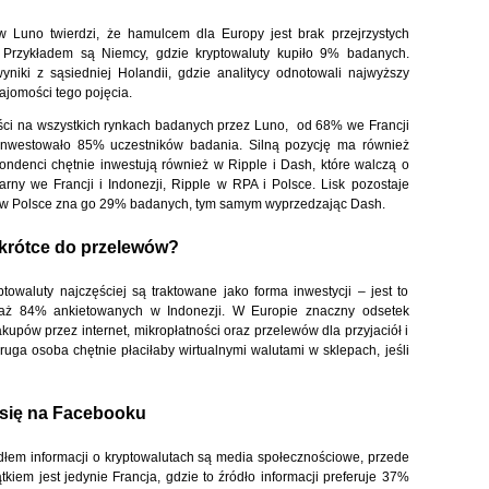
Luno twierdzi, że hamulcem dla Europy jest brak przejrzystych
. Przykładem są Niemcy, gdzie kryptowaluty kupiło 9% badanych.
niki z sąsiedniej Holandii, gdzie analitycy odnotowali najwyższy
jomości tego pojęcia.
ści na wszystkich rynkach badanych przez Luno, od 68% we Francji
nwestowało 85% uczestników badania. Silną pozycję ma również
ondenci chętnie inwestują również w Ripple i Dash, które walczą o
rny we Francji i Indonezji, Ripple w RPA i Polsce. Lisk pozostaje
nie w Polsce zna go 29% badanych, tym samym wyprzedzając Dash.
wkrótce do przelewów?
owaluty najczęściej są traktowane jako forma inwestycji – jest to
aż 84% ankietowanych w Indonezji. W Europie znaczny odsetek
upów przez internet, mikropłatności oraz przelewów dla przyjaciół i
druga osoba chętnie płaciłaby wirtualnymi walutami w sklepach, jeśli
 się na Facebooku
łem informacji o kryptowalutach są media społecznościowe, przede
iem jest jedynie Francja, gdzie to źródło informacji preferuje 37%