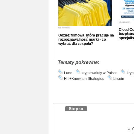
fot.
gigacon
fot.
Freepik
Cloud Co
bezpłatna
Odzież firmowa, która pracuje na
specjalis
rozpoznawalność marki - co
wybrać dla zespołu?
Tematy pokrewne:
Luno
kryptowaluty w Polsce
kryp
Hill+Knowlton Strategies
bitcoin
Stopka
O