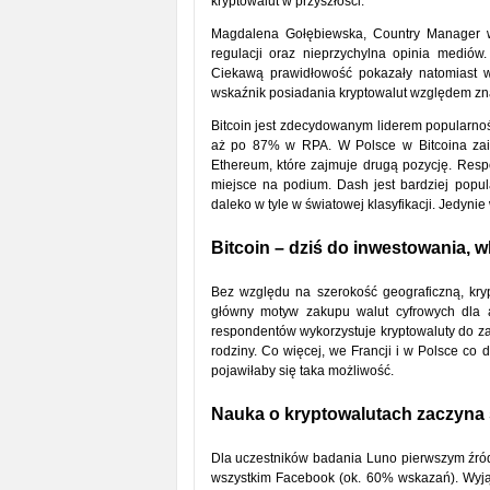
kryptowalut w przyszłości.
Magdalena Gołębiewska, Country Manager w 
regulacji oraz nieprzychylna opinia mediów
Ciekawą prawidłowość pokazały natomiast wy
wskaźnik posiadania kryptowalut względem zna
Bitcoin jest zdecydowanym liderem popularno
aż po 87% w RPA. W Polsce w Bitcoina zai
Ethereum, które zajmuje drugą pozycję. Resp
miejsce na podium. Dash jest bardziej popula
daleko w tyle w światowej klasyfikacji. Jedy
Bitcoin – dziś do inwestowania, 
Bez względu na szerokość geograficzną, krypt
główny motyw zakupu walut cyfrowych dla 
respondentów wykorzystuje kryptowaluty do zak
rodziny. Co więcej, we Francji i w Polsce co 
pojawiłaby się taka możliwość.
Nauka o kryptowalutach zaczyna
Dla uczestników badania Luno pierwszym źród
wszystkim Facebook (ok. 60% wskazań). Wyjątk