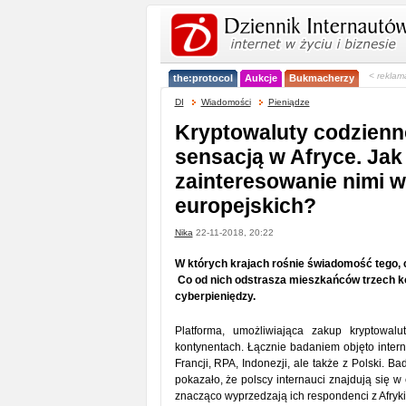
< reklam
the:protocol
Aukcje
Bukmacherzy
DI
Wiadomości
Pieniądze
Kryptowaluty codzienno
sensacją w Afryce. Jak
zainteresowanie nimi w
europejskich?
Nika
22-11-2018, 20:22
W których krajach rośnie świadomość tego, 
Co od nich odstrasza mieszkańców trzech ko
cyberpieniędzy.
Platforma, umożliwiająca zakup kryptowalu
kontynentach. Łącznie badaniem objęto intern
Francji, RPA, Indonezji, ale także z Polski.
pokazało, że polscy internauci znajdują się w
znacząco wyprzedzają ich respondenci z Afryki i