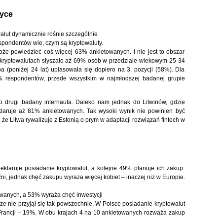
ryce
alut dynamicznie rośnie szczególnie
spondentów wie, czym są kryptowaluty.
oże powiedzieć coś więcej 63% ankietowanych. I nie jest to obszar
 kryptowalutach słyszało aż 69% osób w przedziale wiekowym 25-34
a (poniżej 24 lat) uplasowała się dopiero na 3. pozycji (58%). Dla
% respondentów, przede wszystkim w najmłodszej badanej grupie
co drugi badany internauta. Daleko nam jednak do Litwinów, gdzie
klaruje aż 81% ankietowanych. Tak wysoki wynik nie powinien być
że Litwa rywalizuje z Estonią o prym w adaptacji rozwiązań fintech w
klaruje posiadanie kryptowalut, a kolejne 49% planuje ich zakup.
i, jednak chęć zakupu wyraża więcej kobiet – inaczej niż w Europie.
wanych, a 53% wyraża chęć inwestycji
cze nie przyjął się tak powszechnie. W Polsce posiadanie kryptowalut
Francji – 19%. W obu krajach 4 na 10 ankietowanych rozważa zakup