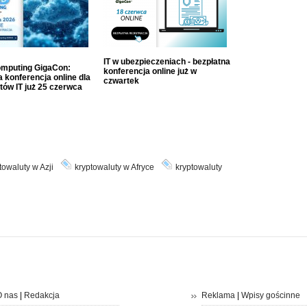
IT w ubezpieczeniach - bezpłatna
mputing GigaCon:
konferencja online już w
 konferencja online dla
czwartek
tów IT już 25 czerwca
towaluty w Azji
kryptowaluty w Afryce
kryptowaluty
 nas
|
Redakcja
Reklama
|
Wpisy gościnne