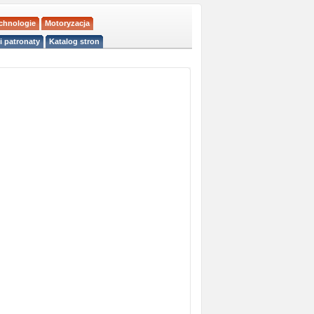
echnologie
Motoryzacja
i patronaty
Katalog stron