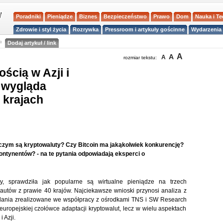
Poradniki
Pieniądze
Biznes
Bezpieczeństwo
Prawo
Dom
Nauka i T
Zdrowie i styl życia
Rozrywka
Pressroom i artykuły gościnne
Wydarzenia 
a
Dodaj artykuł / link
A
A
A
rozmiar tekstu:
ścią w Azji i
 wygląda
 krajach
czym są kryptowaluty? Czy Bitcoin ma jakąkolwiek konkurencję?
ntynentów? - na te pytania odpowiadają eksperci o
ty, sprawdziła jak popularne są wirtualne pieniądze na trzech
autów z prawie 40 krajów. Najciekawsze wnioski przynosi analiza z
 Badania zrealizowane we współpracy z ośrodkami TNS i SW Research
 europejskiej czołówce adaptacji kryptowalut, lecz w wielu aspektach
 Azji.