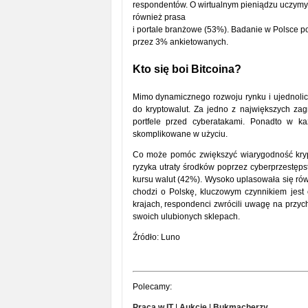
respondentów. O wirtualnym pieniądzu uczymy s
również prasa
i portale branżowe (53%). Badanie w Polsce 
przez 3% ankietowanych.
Kto się boi Bitcoina?
Mimo dynamicznego rozwoju rynku i ujednolice
do kryptowalut. Za jedno z największych za
portfele przed cyberatakami. Ponadto w k
skomplikowane w użyciu.
Co może pomóc zwiększyć wiarygodność kryp
ryzyka utraty środków poprzez cyberprzestępst
kursu walut (42%). Wysoko uplasowała się ró
chodzi o Polskę, kluczowym czynnikiem jest o
krajach, respondenci zwrócili uwagę na przych
swoich ulubionych sklepach.
Źródło: Luno
Polecamy:
Praca w IT
|
Aukcje
|
Bukmacherzy