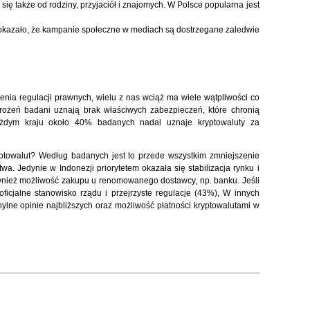
ię także od rodziny, przyjaciół i znajomych. W Polsce popularna jest
pokazało, że kampanie społeczne w mediach są dostrzegane zaledwie
nia regulacji prawnych, wielu z nas wciąż ma wiele wątpliwości co
grożeń badani uznają brak właściwych zabezpieczeń, które chronią
ażdym kraju około 40% badanych nadal uznaje kryptowaluty za
towalut? Według badanych jest to przede wszystkim zmniejszenie
wa. Jedynie w Indonezji priorytetem okazała się stabilizacja rynku i
wnież możliwość zakupu u renomowanego dostawcy, np. banku. Jeśli
ficjalne stanowisko rządu i przejrzyste regulacje (43%), W innych
ylne opinie najbliższych oraz możliwość płatności kryptowalutami w