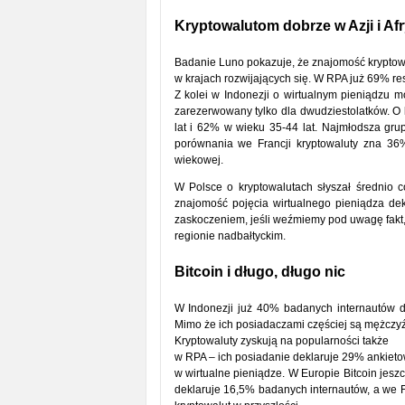
Kryptowalutom dobrze w Azji i Af
Badanie Luno pokazuje, że znajomość kryptow
w krajach rozwijających się. W RPA już 69% re
Z kolei w Indonezji o wirtualnym pieniądzu m
zarezerwowany tylko dla dwudziestolatków. O
lat i 62% w wieku 35-44 lat. Najmłodsza grup
porównania we Francji kryptowaluty zna 36
wiekowej.
W Polsce o kryptowalutach słyszał średnio 
znajomość pojęcia wirtualnego pieniądza de
zaskoczeniem, jeśli weźmiemy pod uwagę fakt, 
regionie nadbałtyckim.
Bitcoin i długo, długo nic
W Indonezji już 40% badanych internautów de
Mimo że ich posiadaczami częściej są mężczyźn
Kryptowaluty zyskują na popularności także
w RPA – ich posiadanie deklaruje 29% ankieto
w wirtualne pieniądze. W Europie Bitcoin jesz
deklaruje 16,5% badanych internautów, a we 