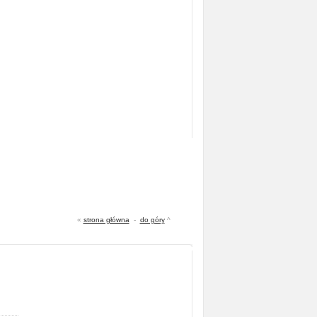
«
strona główna
-
do góry
^