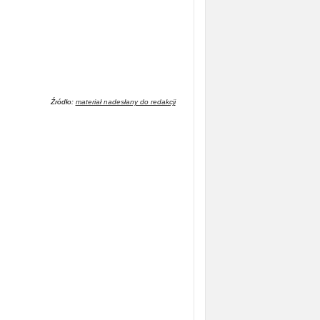
Źródło:
materiał nadesłany do redakcji