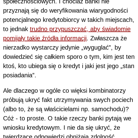
społecznościowych. I chociaż banki nie
przyznają się do weryfikowania wiarygodności
potencjalnego kredytobiorcy w takich miejscach,
to jednak
trudno przypuszczać, aby świadomie
pomijały takie źródła informacji
. Zwłaszcza że
nierzadko wystarczy jedynie „wyguglać”, by
dowiedzieć się całkiem sporo o tym, kim jest ten
ktoś, kto ubiega się o kredyt i jaki jest jego „stan
posiadania”.
Ale dlaczego w ogóle co więksi kombinatorzy
próbują ukryć fakt utrzymywania swych pociech
(albo to, że są właścicielami np. samochodu)?
Cóż - to proste. O takie rzeczy banki pytają we
wniosku kredytowym. I nie da się ukryć, że
twierdzące odpowiedzi obniżają zdolność