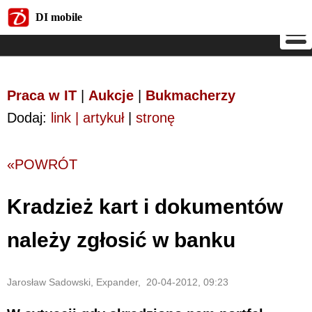
DI mobile
DI mobile
Praca w IT
|
Aukcje
|
Bukmacherzy
Dodaj:
link | artykuł
|
stronę
«POWRÓT
Kradzież kart i dokumentów
należy zgłosić w banku
Jarosław Sadowski, Expander, 20-04-2012, 09:23