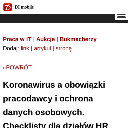
DI mobile
DI mobile
Praca w IT
|
Aukcje
|
Bukmacherzy
Dodaj:
link | artykuł
|
stronę
«POWRÓT
Koronawirus a obowiązki
pracodawcy i ochrona
danych osobowych.
Checklisty dla działów HR