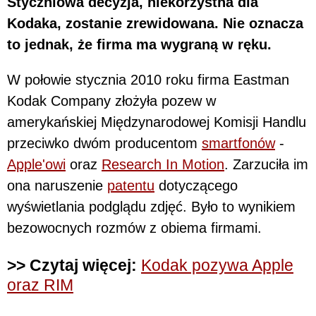
Styczniowa decyzja, niekorzystna dla
Kodaka, zostanie zrewidowana. Nie oznacza
to jednak, że firma ma wygraną w ręku.
W połowie stycznia 2010 roku firma Eastman
Kodak Company złożyła pozew w
amerykańskiej Międzynarodowej Komisji Handlu
przeciwko dwóm producentom
smartfonów
-
Apple'owi
oraz
Research In Motion
. Zarzuciła im
ona naruszenie
patentu
dotyczącego
wyświetlania podglądu zdjęć. Było to wynikiem
bezowocnych rozmów z obiema firmami.
>> Czytaj więcej:
Kodak pozywa Apple
oraz RIM