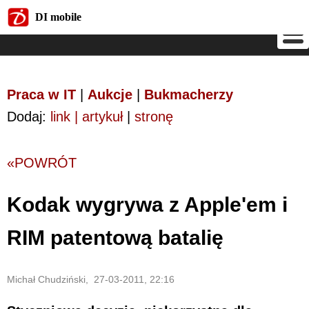
DI mobile
DI mobile
Praca w IT
|
Aukcje
|
Bukmacherzy
Dodaj:
link | artykuł
|
stronę
«POWRÓT
Kodak wygrywa z Apple'em i
RIM patentową batalię
Michał Chudziński, 27-03-2011, 22:16