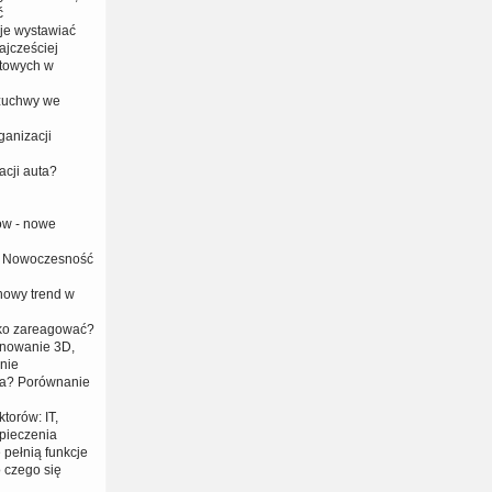
ć
 je wystawiać
ajcześciej
towych w
 żuchwy we
anizacji
acji auta?
ów - nowe
 i Nowoczesność
 nowy trend w
bko zareagować?
anowanie 3D,
nie
era? Porównanie
torów: IT,
zpieczenia
 pełnią funkcje
 czego się