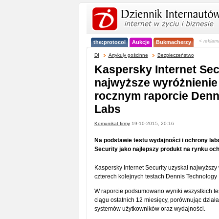
< reklam
the:protocol
Aukcje
Bukmacherzy
DI
Artykuły gościnne
Bezpieczeństwo
Kaspersky Internet Sec
najwyższe wyróżnieni
rocznym raporcie Denn
Labs
Komunikat firmy
19-10-2015, 20:16
Na podstawie testu wydajności i ochrony la
Security jako najlepszy produkt na rynku oc
Kaspersky Internet Security uzyskał najwyższy 
czterech kolejnych testach Dennis Technology 
W raporcie podsumowano wyniki wszystkich t
ciągu ostatnich 12 miesięcy, porównując dzia
systemów użytkowników oraz wydajności.