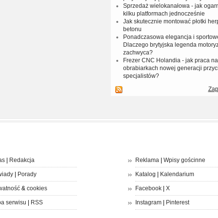
Sprzedaż wielokanałowa - jak ogar
kilku platformach jednocześnie
Jak skutecznie montować płotki her
betonu
Ponadczasowa elegancja i sportow
Dlaczego brytyjska legenda motoryz
zachwyca?
Frezer CNC Holandia - jak praca 
obrabiarkach nowej generacji przyc
specjalistów?
Zap
as
|
Redakcja
Reklama
|
Wpisy gościnne
iady
|
Porady
Katalog
|
Kalendarium
watność
&
cookies
Facebook
|
X
a serwisu
|
RSS
Instagram
|
Pinterest