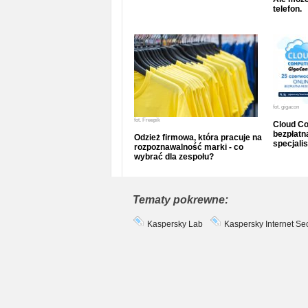
telefon.
fot.
gigacon
fot.
Freepik
Cloud Co
bezpłatna
Odzież firmowa, która pracuje na
specjalis
rozpoznawalność marki - co
wybrać dla zespołu?
Tematy pokrewne:
Kaspersky Lab
Kaspersky Internet Sec