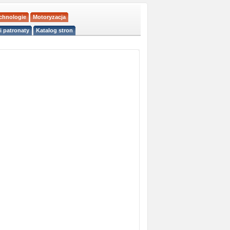
echnologie
Motoryzacja
i patronaty
Katalog stron