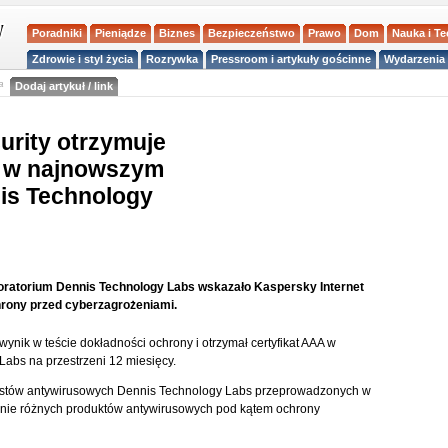
Poradniki
Pieniądze
Biznes
Bezpieczeństwo
Prawo
Dom
Nauka i T
Zdrowie i styl życia
Rozrywka
Pressroom i artykuły gościnne
Wydarzenia 
a
Dodaj artykuł / link
urity otrzymuje
e w najnowszym
is Technology
boratorium Dennis Technology Labs wskazało Kaspersky Internet
hrony przed cyberzagrożeniami.
wynik w teście dokładności ochrony i otrzymał certyfikat AAA w
Labs na przestrzeni 12 miesięcy.
estów antywirusowych Dennis Technology Labs przeprowadzonych w
łanie różnych produktów antywirusowych pod kątem ochrony