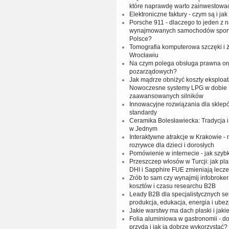
które naprawdę warto zainwestowa
Elektroniczne faktury - czym są i jak
Porsche 911 - dlaczego to jeden z n
wynajmowanych samochodów spor
Polsce?
Tomografia komputerowa szczęki i
Wrocławiu
Na czym polega obsługa prawna org
pozarządowych?
Jak mądrze obniżyć koszty eksploat
Nowoczesne systemy LPG w dobie
zaawansowanych silników
Innowacyjne rozwiązania dla sklep
standardy
Ceramika Bolesławiecka: Tradycja
w Jednym
Interaktywne atrakcje w Krakowie -
rozrywce dla dzieci i dorosłych
Pomówienie w internecie - jak szy
Przeszczep włosów w Turcji: jak pl
DHI i Sapphire FUE zmieniają lecze
Zrób to sam czy wynajmij infobrok
kosztów i czasu researchu B2B
Leady B2B dla specjalistycznych sek
produkcja, edukacja, energia i ube
Jakie warstwy ma dach płaski i jakie
Folia aluminiowa w gastronomii - do
przyda i jak ją dobrze wykorzystać?