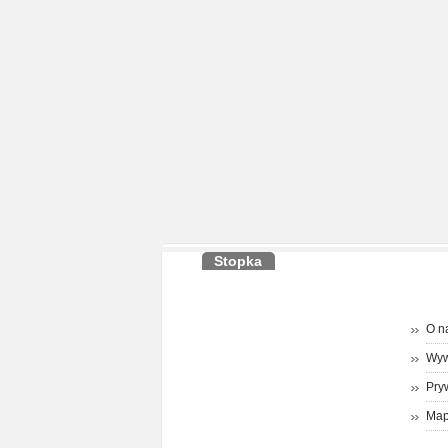
Stopka
O n
Wyw
Pry
Map