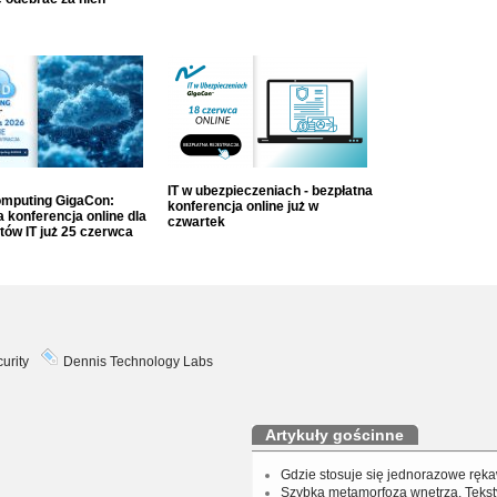
IT w ubezpieczeniach - bezpłatna
mputing GigaCon:
konferencja online już w
 konferencja online dla
czwartek
tów IT już 25 czerwca
urity
Dennis Technology Labs
Artykuły gościnne
Gdzie stosuje się jednorazowe ręka
Szybka metamorfoza wnętrza. Tekst