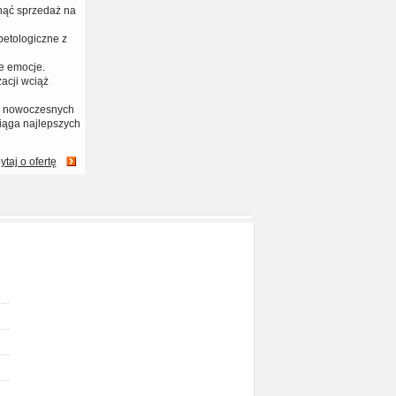
nąć sprzedaż na
petologiczne z
e emocje.
acji wciąż
na nowoczesnych
iąga najlepszych
ytaj o ofertę