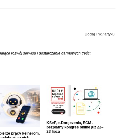
Dodaj link / artykuł
iające rozwój serwisu i dostarczanie darmowych treści.
KSeF, e-Doręczenia, ECM -
bezpłatny kongres online już 22–
23 lipca
dbierze pracy kelnerom.
 odebrać za nich