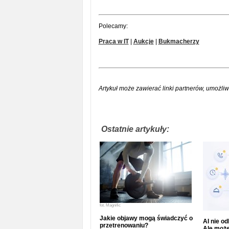
Polecamy:
Praca w IT
|
Aukcje
|
Bukmacherzy
Artykuł może zawierać linki partnerów, umożliw
Ostatnie artykuły:
fot.
Magnific
Jakie objawy mogą świadczyć o
AI nie o
przetrenowaniu?
Ale może