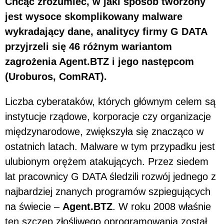
Chcąc zrozumieć, w jaki sposób tworzony
jest wysoce skomplikowany malware
wykradający dane, analitycy firmy G DATA
przyjrzeli się 46 różnym wariantom
zagrożenia Agent.BTZ i jego następcom
(Uroburos, ComRAT).
Liczba cyberataków, których głównym celem są
instytucje rządowe, korporacje czy organizacje
międzynarodowe, zwiększyła się znacząco w
ostatnich latach. Malware w tym przypadku jest
ulubionym orężem atakujących. Przez siedem
lat pracownicy G DATA śledzili rozwój jednego z
najbardziej znanych programów szpiegujących
na świecie –
Agent.BTZ
. W roku 2008 właśnie
ten szczep złośliwego oprogramowania został