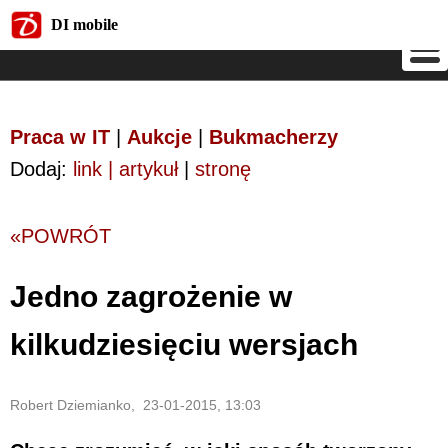
DI mobile
DI mobile
Praca w IT
|
Aukcje
|
Bukmacherzy
Dodaj:
link | artykuł
|
stronę
«POWRÓT
Jedno zagrożenie w
kilkudziesięciu wersjach
Robert Dziemianko, 23-01-2015, 13:03