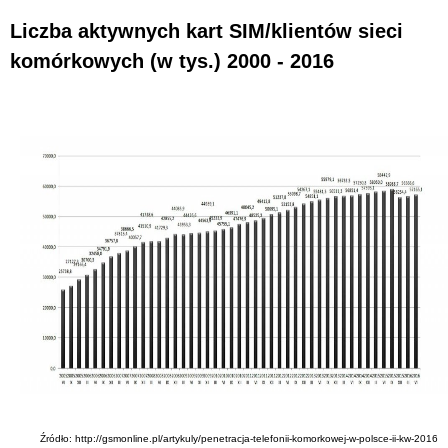
Liczba aktywnych kart SIM/klientów sieci
komórkowych (w tys.) 2000 - 2016
Źródło: http://gsmonline.pl/artykuly/penetracja-telefonii-komorkowej-w-polsce-ii-kw-2016