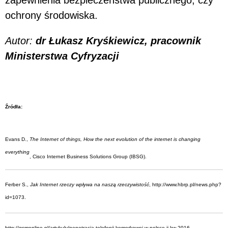
ochrony środowiska.
Autor:
dr Łukasz Kryśkiewicz, pracownik
Ministerstwa Cyfryzacji
Źródła:
Evans D.,
The Internet of things, How the next evolution of the internet is changing
everything
, Cisco Internet Business Solutions Group (IBSG).
Ferber S.,
Jak Internet rzeczy wpływa na naszą rzeczywistość
, http://www.hbrp.pl/news.php?
id=1073.
http://gsmonline.pl/artykuly/penetracja-telefonii-komorkowej-w-polsce-ii-kw-2016.