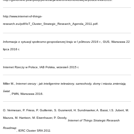
http://www.internet-of-things-
research.eu/pdf/IoT_Cluster_Strategic_Research_Agenda_2011.pdf.
Informacja o sytuacji społeczno-gospodarczej kraju w I półroczu 2016 r
., GUS, Warszawa 22
lipca 2016 r.
Internet Rzeczy w Polsce, IAB Polska, wrzesień 2015 r.
Miller M.,
Internet rzeczy : jak inteligentne telewizory, samochody, domy i miasta zmieniają
świat
, PWN, Warszawa 2016.
O. Vermesan, P. Friess, P. Guillemin, S. Gusmeroli, H. Sundmaeker, A. Bassi, I.S. Jubert, M.
Mazura, M. Harrison, M. Eisenhauer, P. Doody,
Internet of Things Strategic Research
Roadmap
, IERC Cluster SRA 2011