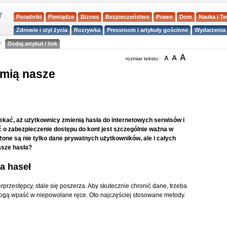
Poradniki
Pieniądze
Biznes
Bezpieczeństwo
Prawo
Dom
Nauka i T
Zdrowie i styl życia
Rozrywka
Pressroom i artykuły gościnne
Wydarzenia 
a
Dodaj artykuł / link
A
A
A
rozmiar tekstu:
amią nasze
zekać, aż użytkownicy zmienią hasła do internetowych serwisów i
ść o zabezpieczenie dostępu do kont jest szczególnie ważna w
żone są nie tylko dane prywatnych użytkowników, ale i całych
asze hasła?
a haseł
przestępcy, stale się poszerza. Aby skutecznie chronić dane, trzeba
ogą wpaść w niepowołane ręce. Oto najczęściej stosowane metody.