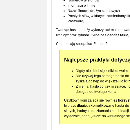
Numerów telefonów
Informacji o firmie
Nazw filmów i drużyn sportowych
Prostych słów, w których zamieniamy li
Password)
Tworząc hasło należy wykorzystać mało prawd
liter, cyfr oraz symboli.
Silne hasło to też takie
Co polecają specjaliści Fortinet?
Najlepsze praktyki dotycz
Nigdy nie dziel się z nikim swoim 
Nie używaj tego samego hasła do r
zyskają dostęp do większej ilości
Zmieniaj hasło co trzy miesiące.
dostępu do twojego konta.
Użytkownikom zaleca się również
korzys
tworzyć
długie, skomplikowane hasła
do 
silnych, trudnych do złamania kombinacji
wyłącznie jeden „klucz” do wirtualnego se