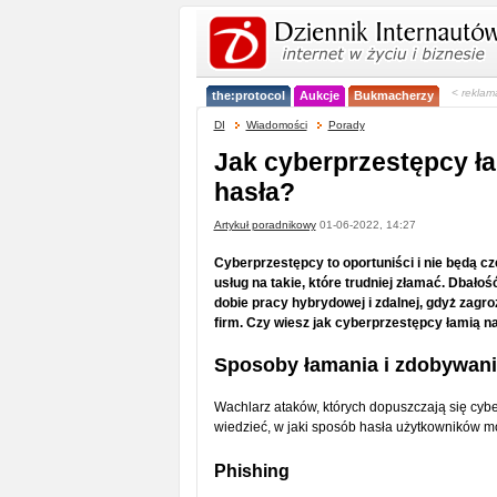
< reklam
the:protocol
Aukcje
Bukmacherzy
DI
Wiadomości
Porady
Jak cyberprzestępcy ł
hasła?
Artykuł poradnikowy
01-06-2022, 14:27
Cyberprzestępcy to oportuniści i nie będą c
usług na takie, które trudniej złamać. Dbało
dobie pracy hybrydowej i zdalnej, gdyż zagro
firm. Czy wiesz jak cyberprzestępcy łamią n
Sposoby łamania i zdobywani
Wachlarz ataków, których dopuszczają się cyber
wiedzieć, w jaki sposób hasła użytkowników m
Phishing