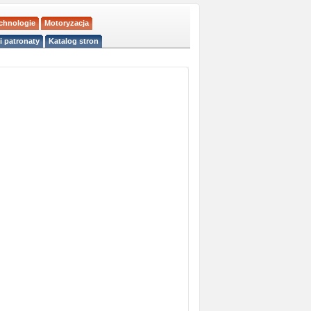
echnologie
Motoryzacja
i patronaty
Katalog stron