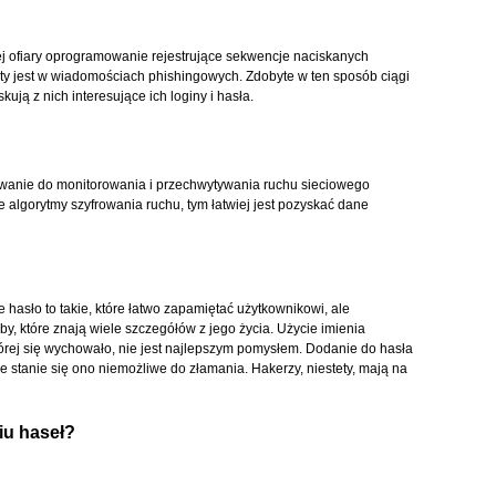
ej ofiary oprogramowanie rejestrujące sekwencje naciskanych
ryty jest w wiadomościach phishingowych. Zdobyte w ten sposób ciągi
ują z nich interesujące ich loginy i hasła.
wanie do monitorowania i przechwytywania ruchu sieciowego
 algorytmy szyfrowania ruchu, tym łatwiej jest pozyskać dane
e hasło to takie, które łatwo zapamiętać użytkownikowi, ale
y, które znają wiele szczegółów z jego życia. Użycie imienia
tórej się wychowało, nie jest najlepszym pomysłem. Dodanie do hasła
że stanie się ono niemożliwe do złamania. Hakerzy, niestety, mają na
iu haseł?