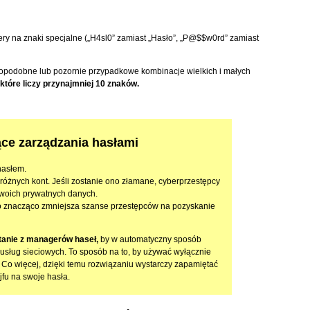
tery na znaki specjalne („H4sl0” zamiast „Hasło”, „P@$$w0rd” zamiast
opodobne lub pozornie przypadkowe kombinacje wielkich i małych
, które liczy przynajmniej 10 znaków.
ące zarządzania hasłami
hasłem.
óżnych kont. Jeśli zostanie ono złamane, cyberprzestępcy
 twoich prywatnych danych.
 To znacząco zmniejsza szanse przestępców na pozyskanie
tanie z managerów haseł,
by w automatyczny sposób
usług sieciowych. To sposób na to, by używać wyłącznie
. Co więcej, dzięki temu rozwiązaniu wystarczy zapamiętać
jfu na swoje hasła.