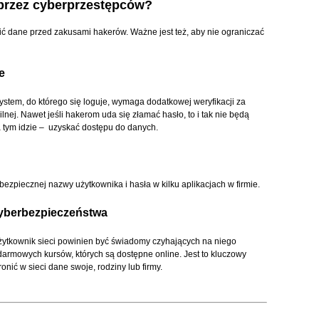
 przez cyberprzestępców?
nić dane przed zakusami hakerów. Ważne jest też, aby nie ograniczać
e
stem, do którego się loguje, wymaga dodatkowej weryfikacji za
nej. Nawet jeśli hakerom uda się złamać hasło, to i tak nie będą
a tym idzie – uzyskać dostępu do danych.
ezpiecznej nazwy użytkownika i hasła w kilku aplikacjach w firmie.
cyberbezpieczeństwa
żytkownik sieci powinien być świadomy czyhających na niego
darmowych kursów, których są dostępne online. Jest to kluczowy
nić w sieci dane swoje, rodziny lub firmy.