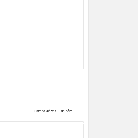
«
strona główna
-
do góry
^