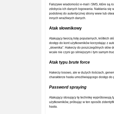
Fałszywe wiadomości e-mail i SMS, które są ro
zdobycia ich danych logowania. Nakłania się w
podobnej do autentycznej strony www lub otwar
innych wrażliwych danych.
Atak słownikowy
Atakujący tworzą listę popularnych, krótkich 
dostęp do kont użytkowników korzystając z aut
„słownika”. Hakerzy do poszczególnych słów do
wcale nie czyni go silniejszym i tym samym tr
Atak typu
brute force
Hakerzy losowo, ale w dużych ilościach, generu
charakterze hasła umożliwiającego dostęp do 
Password spraying
Atakujący stosujący tę technikę wypróbowują ty
użytkowników, próbując w ten sposób zidentyf
hasła.