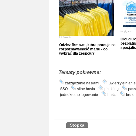
fot.
gigacon
fot.
Freepik
Cloud Co
bezpłatna
Odzież firmowa, która pracuje na
specjalis
rozpoznawalność marki - co
wybrać dla zespołu?
Tematy pokrewne:
zarządzanie hasłami
uwierzytelniani
SSO
silne hasło
phishing
pass
jednokrotne logowanie
hasła
brute 
Stopka