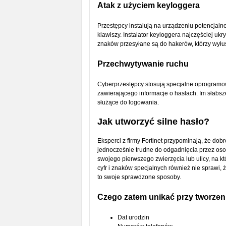
Atak z użyciem keyloggera
Przestępcy instalują na urządzeniu potencjaln
klawiszy. Instalator keyloggera najczęściej uk
znaków przesyłane są do hakerów, którzy wyłusk
Przechwytywanie ruchu
Cyberprzestępcy stosują specjalne oprogramo
zawierającego informacje o hasłach. Im słabsze
służące do logowania.
Jak utworzyć silne hasło?
Eksperci z firmy Fortinet przypominają, że dobr
jednocześnie trudne do odgadnięcia przez osob
swojego pierwszego zwierzęcia lub ulicy, na k
cyfr i znaków specjalnych również nie sprawi, 
to swoje sprawdzone sposoby.
Czego zatem unikać przy tworzen
Dat urodzin