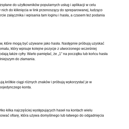
zsyłane do użytkowników popularnych usług i aplikacji w celu
 nich do kliknięcia w link przenoszący do spreparowanej, łudząco
cie załącznika i wpisania tam loginu i hasła, a czasem też podania
słów, które mogą być używane jako hasła. Następnie próbują uzyskać
omatu, który wpisuje kolejne pozycje z utworzonego wcześniej
dają także cyfry. Warto pamiętać, że „1” na początku lub końcu hasła
udniejszym do złamania.
ją krótkie ciągi różnych znaków i próbują wykorzystać je w
pojedynczego konta.
lko kilka najczęściej występujących haseł na kontach wielu
ikować ofiarę, która używa domyślnego lub łatwego do odgadnięcia