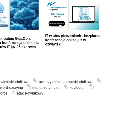
IT w ubezpieczeniach - bezpłatna
mputing GigaCon:
konferencja online już w
 konferencja online dla
czwartek
tów IT już 25 czerwca
e wieloskładnikowe
uwierzytelnianie dwuskładnikowe
word spraying
menedżery haseł
keylogger
force
atak słownikowy