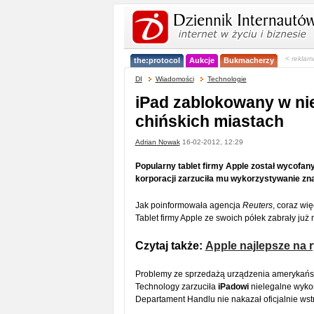
< reklam
the:protocol
Aukcje
Bukmacherzy
DI
Wiadomości
Technologie
iPad zablokowany w ni
chińskich miastach
Adrian Nowak
16-02-2012, 12:29
Popularny tablet firmy Apple został wycofany
korporacji zarzuciła mu wykorzystywanie z
Jak poinformowała agencja
Reuters
, coraz wi
Tablet firmy Apple ze swoich półek zabrały ju
Czytaj także:
Apple najlepsze na 
Problemy ze sprzedażą urządzenia amerykańskie
Technology zarzuciła
iPadowi
nielegalne wykor
Departament Handlu nie nakazał oficjalnie wst