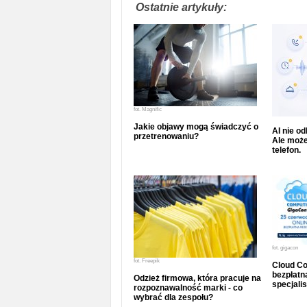
Ostatnie artykuły:
fot.
Magnific
Jakie objawy mogą świadczyć o
AI nie o
przetrenowaniu?
Ale może
telefon.
fot.
gigacon
fot.
Freepik
Cloud Co
bezpłatna
Odzież firmowa, która pracuje na
specjalis
rozpoznawalność marki - co
wybrać dla zespołu?