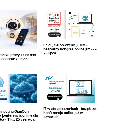
KSeF, e-Doręczenia, ECM -
bezpłatny kongres online już 22–
23 lipca
dbierze pracy kelnerom.
 odebrać za nich
IT w ubezpieczeniach - bezpłatna
mputing GigaCon:
konferencja online już w
 konferencja online dla
czwartek
tów IT już 25 czerwca