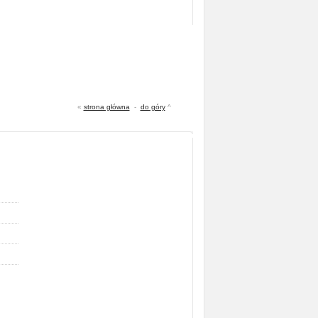
«
strona główna
-
do góry
^