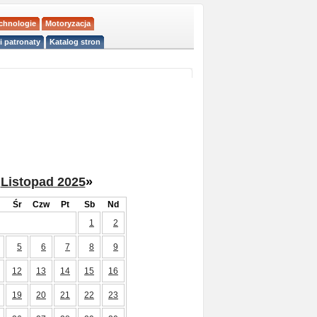
echnologie
Motoryzacja
i patronaty
Katalog stron
Listopad 2025
»
Śr
Czw
Pt
Sb
Nd
1
2
5
6
7
8
9
12
13
14
15
16
19
20
21
22
23