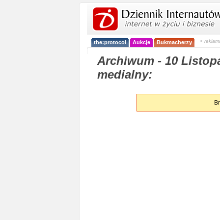
< reklam
the:protocol
Aukcje
Bukmacherzy
Archiwum - 10 Listop
medialny:
Br