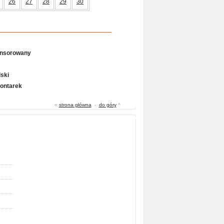
26
27
28
29
30
onsorowany
ski
Gontarek
«
strona główna
-
do góry
^