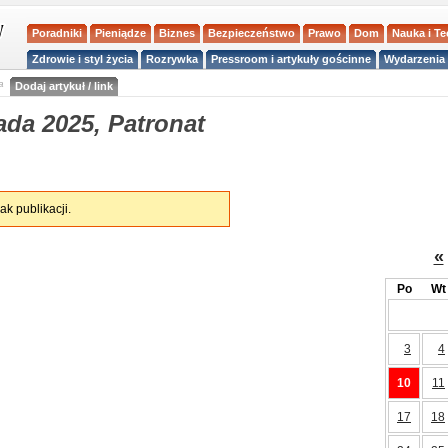
Poradniki
Pieniądze
Biznes
Bezpieczeństwo
Prawo
Dom
Nauka i T
Zdrowie i styl życia
Rozrywka
Pressroom i artykuły gościnne
Wydarzenia 
a
Dodaj artykuł / link
ada 2025, Patronat
ak publikacji.
«
Po
Wt
3
4
10
11
17
18