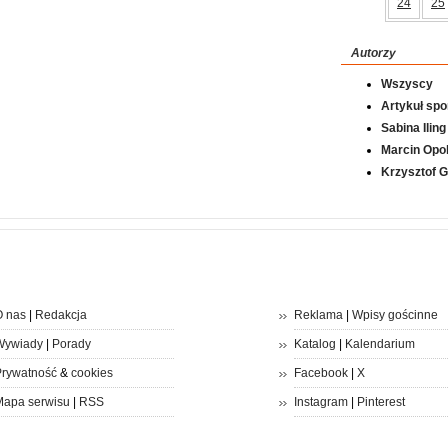
24
25
Autorzy
Wszyscy
Artykuł sp
Sabina Iling
Marcin Opol
Krzysztof 
 nas
|
Redakcja
Reklama
|
Wpisy gościnne
Wywiady
|
Porady
Katalog
|
Kalendarium
rywatność
&
cookies
Facebook
|
X
apa serwisu
|
RSS
Instagram
|
Pinterest