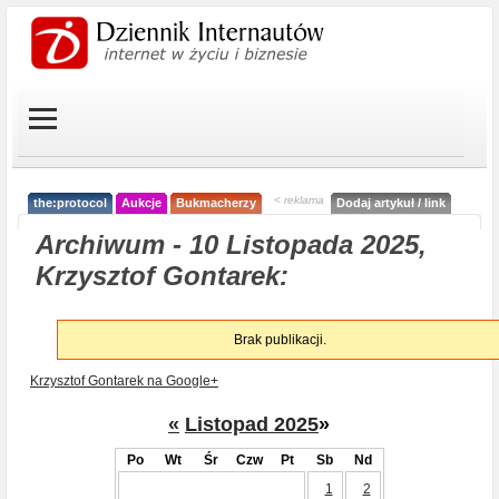
< reklama
the:protocol
Aukcje
Bukmacherzy
Dodaj artykuł / link
Archiwum - 10 Listopada 2025,
Krzysztof Gontarek:
Brak publikacji.
Krzysztof Gontarek na Google+
«
Listopad 2025
»
Po
Wt
Śr
Czw
Pt
Sb
Nd
1
2