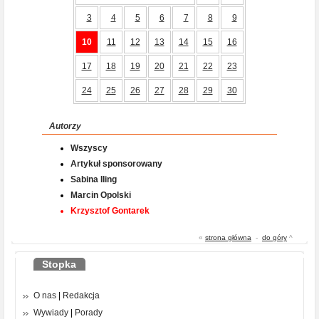
3
4
5
6
7
8
9
10
11
12
13
14
15
16
17
18
19
20
21
22
23
24
25
26
27
28
29
30
Autorzy
Wszyscy
Artykuł sponsorowany
Sabina Iling
Marcin Opolski
Krzysztof Gontarek
«
strona główna
-
do góry
^
Stopka
O nas
|
Redakcja
Wywiady
|
Porady