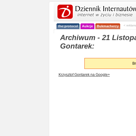
< reklam
the:protocol
Aukcje
Bukmacherzy
Archiwum - 21 Listopa
Gontarek:
Br
Krzysztof Gontarek na Google+