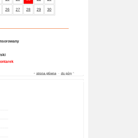
26
27
28
29
30
onsorowany
ski
Gontarek
«
strona główna
-
do góry
^