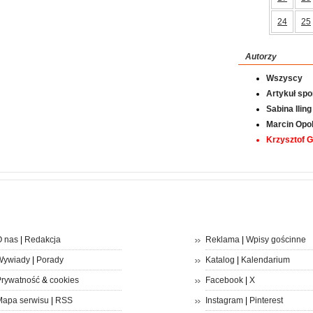
24
25
Autorzy
Wszyscy
Artykuł sp
Sabina Iling
Marcin Opol
Krzysztof 
 nas
|
Redakcja
Reklama
|
Wpisy gościnne
Wywiady
|
Porady
Katalog
|
Kalendarium
rywatność
&
cookies
Facebook
|
X
apa serwisu
|
RSS
Instagram
|
Pinterest