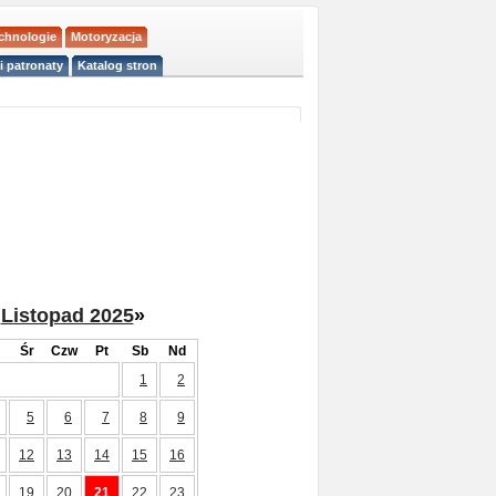
echnologie
Motoryzacja
i patronaty
Katalog stron
Listopad 2025
»
Śr
Czw
Pt
Sb
Nd
1
2
5
6
7
8
9
12
13
14
15
16
19
20
21
22
23