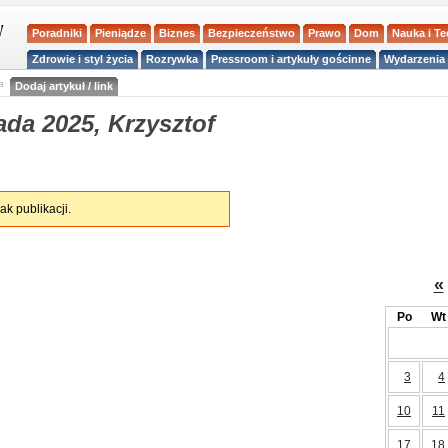
Poradniki
Pieniądze
Biznes
Bezpieczeństwo
Prawo
Dom
Nauka i T
Zdrowie i styl życia
Rozrywka
Pressroom i artykuły gościnne
Wydarzenia 
a
Dodaj artykuł / link
da 2025, Krzysztof
ak publikacji.
«
Po
Wt
3
4
10
11
17
18