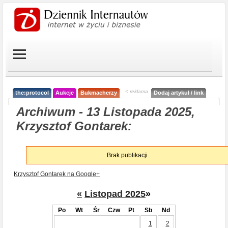
< reklama
the:protocol
Aukcje
Bukmacherzy
Dodaj artykuł / link
Archiwum - 13 Listopada 2025,
Krzysztof Gontarek:
Brak publikacji.
Krzysztof Gontarek na Google+
«
Listopad 2025
»
Po
Wt
Śr
Czw
Pt
Sb
Nd
1
2