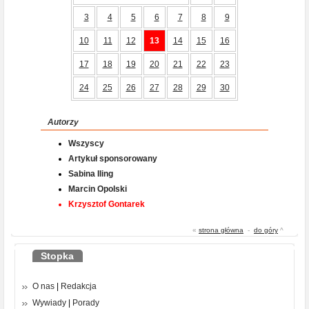
3
4
5
6
7
8
9
10
11
12
13
14
15
16
17
18
19
20
21
22
23
24
25
26
27
28
29
30
Autorzy
Wszyscy
Artykuł sponsorowany
Sabina Iling
Marcin Opolski
Krzysztof Gontarek
«
strona główna
-
do góry
^
Stopka
O nas
|
Redakcja
Wywiady
|
Porady