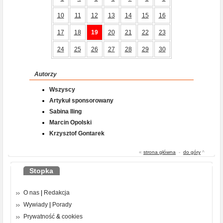
10
11
12
13
14
15
16
17
18
19
20
21
22
23
24
25
26
27
28
29
30
Autorzy
Wszyscy
Artykuł sponsorowany
Sabina Iling
Marcin Opolski
Krzysztof Gontarek
«
strona główna
-
do góry
^
Stopka
O nas
|
Redakcja
Wywiady
|
Porady
Prywatność
&
cookies