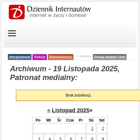
< reklama
the:protocol
Aukcje
Bukmacherzy
Dodaj artykuł / link
Archiwum - 19 Listopada 2025,
Patronat medialny:
Brak publikacji.
«
Listopad 2025
»
Po
Wt
Śr
Czw
Pt
Sb
Nd
1
2
3
4
5
6
7
8
9