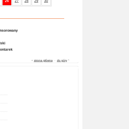
26
27
28
29
30
onsorowany
ski
Gontarek
«
strona główna
-
do góry
^