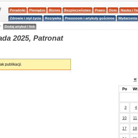
Poradniki
Pieniądze
Biznes
Bezpieczeństwo
Prawo
Dom
Nauka i T
Zdrowie i styl życia
Rozrywka
Pressroom i artykuły gościnne
Wydarzenia 
a
Dodaj artykuł / link
ada 2025, Patronat
ak publikacji.
«
Po
Wt
3
4
10
11
17
18