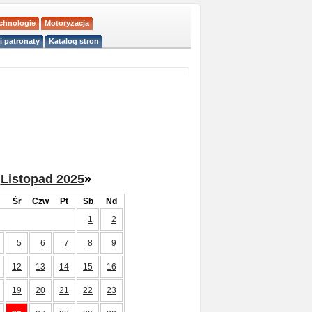
echnologie
Motoryzacja
i patronaty
Katalog stron
Listopad 2025
»
Śr
Czw
Pt
Sb
Nd
1
2
5
6
7
8
9
12
13
14
15
16
19
20
21
22
23