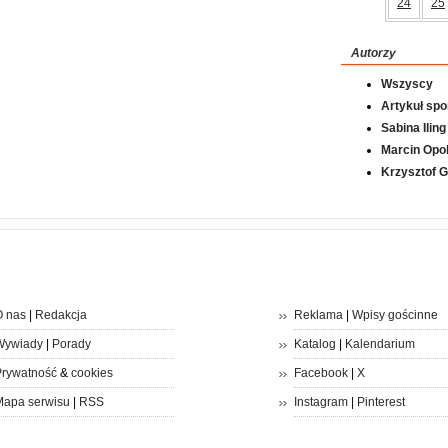
24
25
Autorzy
Wszyscy
Artykuł sp
Sabina Iling
Marcin Opol
Krzysztof 
 nas
|
Redakcja
Reklama
|
Wpisy gościnne
Wywiady
|
Porady
Katalog
|
Kalendarium
rywatność
&
cookies
Facebook
|
X
apa serwisu
|
RSS
Instagram
|
Pinterest