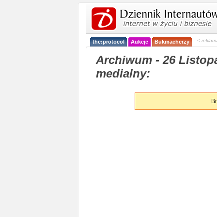
< reklam
the:protocol
Aukcje
Bukmacherzy
Archiwum - 26 Listop
medialny:
Br