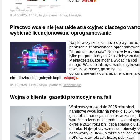
golfa?
więcej
https://pilkigolfowe.pl/
05-10-2025, 14:58, Artykuł poradnikowy,
Lifestyle
Piractwo wcale nie jest takie atrakcyjne: dlaczego wart
wybierać licencjonowane oprogramowanie
Na pierwszy rzut oka może się wydawać,
pobieranie zhakowanego oprogramowani
"zbrodnia doskonała". No i co w tym złeg
tylko program, który można zdobyć za da
Pieniądze zawsze można wydać na coś
innego. Właśnie tak myśli wielu użytkown
również w Polsce, gdzie rynek
oprogramowania dynamicznie rośnie, a w
nim - liczba nielegalnych kopii.
więcej
05-10-2025, 14:50, Artykuł partnera,
Technologie
Wojna o klienta: gazetki promocyjne na fali
W pierwszym kwartale 2025 roku sieci
handlowe wypuściły na rynek o 16,6% wi
gazetek z promocjami niż rok wcześniej. 
wyraźne odwrócenie trendu – w analogi
okresie 2024 roku ich liczba spadła o 8,1
do roku. Największy wzrost odnotowały s
cash&carry (o 36%), a także sieci conven
i DIY, które zwiększyły liczbę publikacji