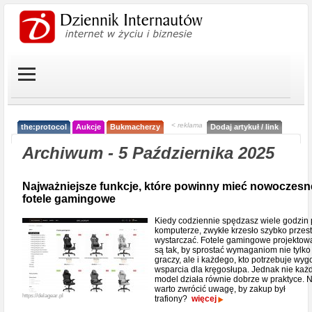
< reklama
the:protocol
Aukcje
Bukmacherzy
Dodaj artykuł / link
Archiwum - 5 Października 2025
Najważniejsze funkcje, które powinny mieć nowoczesn
fotele gamingowe
Kiedy codziennie spędzasz wiele godzin 
komputerze, zwykłe krzesło szybko przes
wystarczać. Fotele gamingowe projekto
są tak, by sprostać wymaganiom nie tylko
graczy, ale i każdego, kto potrzebuje wyg
wsparcia dla kręgosłupa. Jednak nie każ
model działa równie dobrze w praktyce. 
warto zwrócić uwagę, by zakup był
https://delagear.pl
trafiony?
więcej