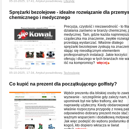
05-10-2025, 17:41, Artykuł poradnikowy,
Lifestyle
Sprężarki bezolejowe - idealne rozwiązanie dla przemy
chemicznego i medycznego
Precyzja, czystość i niezawodność - to fila
działania zarówno w branży chemicznej, j
medycznej. Tam, gdzie każda najmniejsz
cząsteczka ma znaczenie, zwykłe rozwią
przestają wystarczać. Właśnie dlatego
sprężarki bezolejowe zyskują na znaczen
stając się nieodłącznym elementem
profesjonalnych instalacji. Jakie korzyści
oferują i dlaczego w tych branżach nie wa
iść na kompromisy?
więcej
https://kowalpolska.pl/
05-10-2025, 17:34, Artykuł poradnikowy,
Technologie
Co kupić na prezent dla początkującego golfisty?
Wybór prezentu dla bliskiej osoby to zaw
wyzwanie - szczególnie gdy zależy nam, 
upominek był nie tylko trafiony, ale też
naprawdę użyteczny. Kiedy obdarowywa
właśnie rozpoczyna przygodę z nową pas
odpowiednio dobrany prezent może stać 
ważnym wsparciem i dodatkową motywac
Jak więc podejść do wyboru podarunku d
kogoś, kto dopiero wkracza w świat