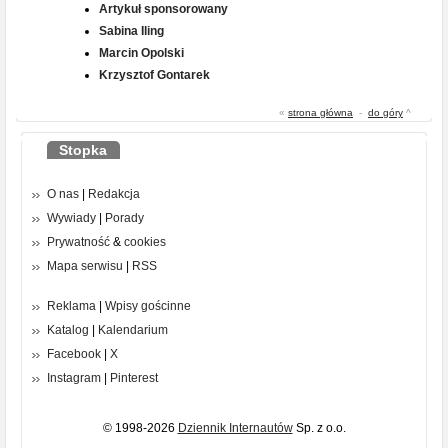
Artykuł sponsorowany
Sabina Iling
Marcin Opolski
Krzysztof Gontarek
«
strona główna
-
do góry
^
Stopka
O nas
|
Redakcja
Wywiady
|
Porady
Prywatność
&
cookies
Mapa serwisu
|
RSS
Reklama
|
Wpisy gościnne
Katalog
|
Kalendarium
Facebook
|
X
Instagram
|
Pinterest
© 1998-2026
Dziennik Internautów
Sp. z o.o.