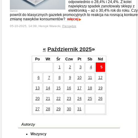
odpowiednio o 28,4% i 24,4%. Z kolei
największy spadek zanotowały sklepy z
elektroniką – aż o 30,4% rok do roku. Czy
Gemini
powrót do klasycznych gazetek promocyjnych to reakcja na rosnącą konkuren
zmianę nawyków konsumentów?
więcej
05-10-2025, 14:39, Henryk Warecki,
Pieniądze
«
Październik 2025
»
Po
Wt
Śr
Czw
Pt
Sb
Nd
1
2
3
4
5
6
7
8
9
10
11
12
13
14
15
16
17
18
19
20
21
22
23
24
25
26
27
28
29
30
31
Autorzy
Wszyscy