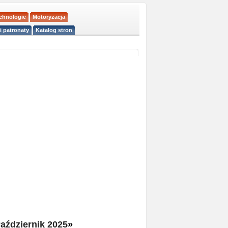
echnologie
Motoryzacja
i patronaty
Katalog stron
aździernik 2025
»