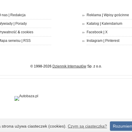
 nas
|
Redakcja
Reklama
|
Wpisy gościnne
Wywiady
|
Porady
Katalog
|
Kalendarium
rywatność
&
cookies
Facebook
|
X
apa serwisu
|
RSS
Instagram
|
Pinterest
© 1998-2026
Dziennik Internautów
Sp. z o.o.
a strona używa ciasteczek (cookies).
Czym są ciasteczka?
Rozumie