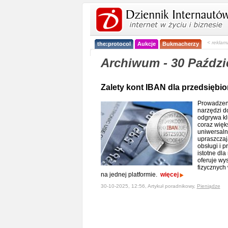
< reklam
the:protocol
Aukcje
Bukmacherzy
Archiwum - 30 Paździ
Zalety kont IBAN dla przedsiębi
Prowadzeni
narzędzi d
odgrywa kl
coraz więk
uniwersaln
upraszczaj
obsługi i p
istotne dla
oferuje wys
fizycznych
na jednej platformie.
więcej
30-10-2025, 12:56, Artykuł poradnikowy,
Pieniądze