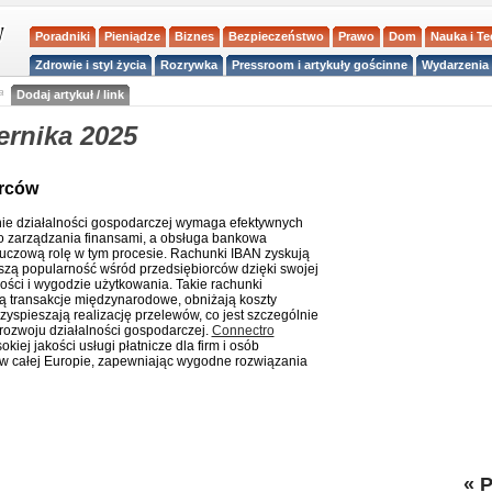
Poradniki
Pieniądze
Biznes
Bezpieczeństwo
Prawo
Dom
Nauka i T
Zdrowie i styl życia
Rozrywka
Pressroom i artykuły gościnne
Wydarzenia 
a
Dodaj artykuł / link
ernika 2025
orców
e działalności gospodarczej wymaga efektywnych
o zarządzania finansami, a obsługa bankowa
uczową rolę w tym procesie. Rachunki IBAN zyskują
szą popularność wśród przedsiębiorców dzięki swojej
ości i wygodzie użytkowania. Takie rachunki
ą transakcje międzynarodowe, obniżają koszty
rzyspieszają realizację przelewów, co jest szczególnie
 rozwoju działalności gospodarczej.
Connectro
okiej jakości usługi płatnicze dla firm i osób
 w całej Europie, zapewniając wygodne rozwiązania
«
P