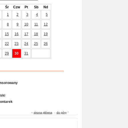
Śr
Czw
Pt
Sb
Nd
1
2
3
4
5
8
9
10
11
12
15
16
17
18
19
22
23
24
25
26
29
30
31
onsorowany
ski
Gontarek
«
strona główna
-
do góry
^