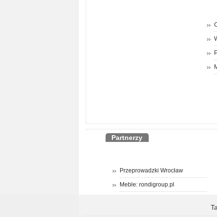
O
P
M
Partnerzy
Przeprowadzki Wrocław
Meble: rondigroup.pl
T