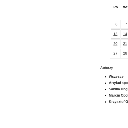
Po
Wt
6
7
13
14
20
21
27
28
Autorzy
Wszyscy
Artykuł sp
Sabina Iling
Marcin Opol
Krzysztof 