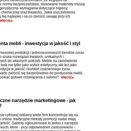
przed zanieczyszczeniami. Ze względu na
ne normy bezpieczeństwa, stosowane materiały muszą
ygorystyczne wymagania dotyczące higieny,
 chemicznej oraz trwałości. Jakie uszczelnienia
się najlepiej i na co zwrócić uwagę przy ich
więcej
a mebli - inwestycja w jakość i styl
masowej produkcji i jednosezonowych trendów coraz
b szuka rozwiązań trwałych, unikalnych i
ych do własnych potrzeb. Meble na zamówienie
łask nie tylko jako wybór estetyczny, ale też jako
stycja w jakość i komfort codziennego życia.
arto zwrócić się bezpośrednio do producenta mebli,
upować gotowe rozwiązania z salonu?
więcej
czne narzędzie marketingowe - jak
?
ie cyfrowej reklamy wiele firm koncentruje się na
h online, tradycyjne metody promocji nadal mają
rtość. Gabloty ogłoszeniowe to jedno z narzędzi
wych, które - przy odpowiednim zastosowaniu -