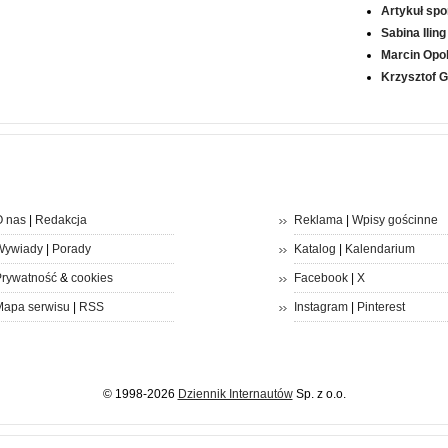
Artykuł sp
Sabina Iling
Marcin Opol
Krzysztof 
 nas
|
Redakcja
Reklama
|
Wpisy gościnne
Wywiady
|
Porady
Katalog
|
Kalendarium
rywatność
&
cookies
Facebook
|
X
apa serwisu
|
RSS
Instagram
|
Pinterest
© 1998-2026
Dziennik Internautów
Sp. z o.o.