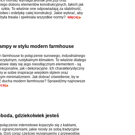
Ich montaż wymaga jednak precyzji oraz
ego doboru elementów konstrukcyjnych, takich jak
 szkła. To właśnie one odpowiadają za stabilność,
two i estetykę całej konstrukcji. Jakie wybrać, aby
 była trwała i spełniała wszystkie normy?
więcej
 lampy w stylu modern farmhouse
n farmhouse to połączenie surowego, industrialnego
przytulnym, rustykalnym klimatem. To właśnie dlatego
lowe stały się jego nieodłącznym elementem - są
kcjonalne, jak i dekoracyjne. Ich charakterystyczny
y w sobie inspiracje wiejskim stylem oraz
m minimalizmem. Jak dobrać oświetlenie, by w
ać ducha modern farmhouse? Sprawdźmy najnowsze
ęcej
oboda, gdziekolwiek jesteś
ołączenie internetowe kojarzyło się z kablami,
ograniczeniami, jakie niosły ze sobą tradycyjne
a. Dziś coraz częściej rezygnujemy z przewodów,