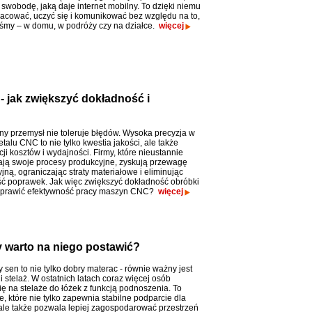
 swobodę, jaką daje internet mobilny. To dzięki niemu
cować, uczyć się i komunikować bez względu na to,
eśmy – w domu, w podróży czy na działce.
więcej
 jak zwiększyć dokładność i
y przemysł nie toleruje błędów. Wysoka precyzja w
alu CNC to nie tylko kwestia jakości, ale także
ji kosztów i wydajności. Firmy, które nieustannie
ją swoje procesy produkcyjne, zyskują przewagę
ną, ograniczając straty materiałowe i eliminując
ć poprawek. Jak więc zwiększyć dokładność obróbki
poprawić efektywność pracy maszyn CNC?
więcej
y warto na niego postawić?
 sen to nie tylko dobry materac - równie ważny jest
 stelaż. W ostatnich latach coraz więcej osób
ię na stelaże do łóżek z funkcją podnoszenia. To
, które nie tylko zapewnia stabilne podparcie dla
ale także pozwala lepiej zagospodarować przestrzeń