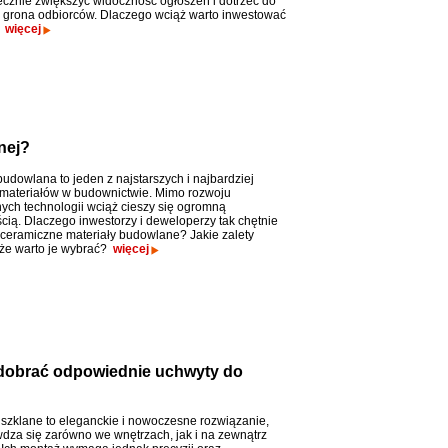
cznie zwiększyć widoczność ogłoszeń i dotrzeć do
 grona odbiorców. Dlaczego wciąż warto inwestować
?
więcej
nej?
udowlana to jeden z najstarszych i najbardziej
materiałów w budownictwie. Mimo rozwoju
ch technologii wciąż cieszy się ogromną
cią. Dlaczego inwestorzy i deweloperzy tak chętnie
 ceramiczne materiały budowlane? Jakie zalety
 że warto je wybrać?
więcej
k dobrać odpowiednie uchwyty do
 szklane to eleganckie i nowoczesne rozwiązanie,
wdza się zarówno we wnętrzach, jak i na zewnątrz