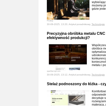
wybierając
możemy pra
gdzie jest
Pixabay
30-09-2025, 13:20, Artykuł poradnikowy,
Technologie
Precyzyjna obróbka metalu CNC -
efektywność produkcji?
Współczesn
obróbce met
optymalizac
udoskonala
konkurencyj
koniecznoś
metalu i 
sparthermpl.com
30-09-2025, 13:12, Artykuł poradnikowy,
Technologie
Stelaż podnoszony do łóżka - cz
Komfortowy
odpowiedni
decyduje s
rozwiązanie
materaca, 