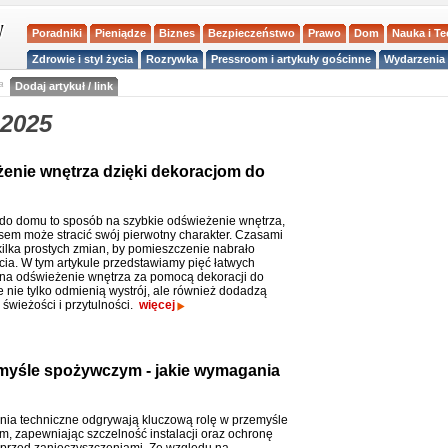
Poradniki
Pieniądze
Biznes
Bezpieczeństwo
Prawo
Dom
Nauka i T
Zdrowie i styl życia
Rozrywka
Pressroom i artykuły gościnne
Wydarzenia 
a
Dodaj artykuł / link
 2025
enie wnętrza dzięki dekoracjom do
do domu to sposób na szybkie odświeżenie wnętrza,
asem może stracić swój pierwotny charakter. Czasami
kilka prostych zmian, by pomieszczenie nabrało
ia. W tym artykule przedstawiamy pięć łatwych
a odświeżenie wnętrza za pomocą dekoracji do
e nie tylko odmienią wystrój, ale również dodadzą
 świeżości i przytulności.
więcej
emyśle spożywczym - jakie wymagania
nia techniczne odgrywają kluczową rolę w przemyśle
, zapewniając szczelność instalacji oraz ochronę