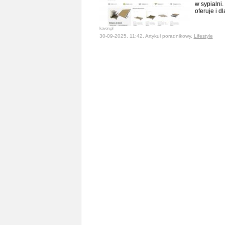
w sypialni
oferuje i 
kavon.pl
30-09-2025, 11:42, Artykuł poradnikowy,
Lifestyle