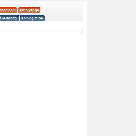
echnologie
Motoryzacja
i patronaty
Katalog stron