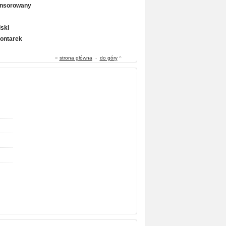
onsorowany
ski
Gontarek
«
strona główna
-
do góry
^