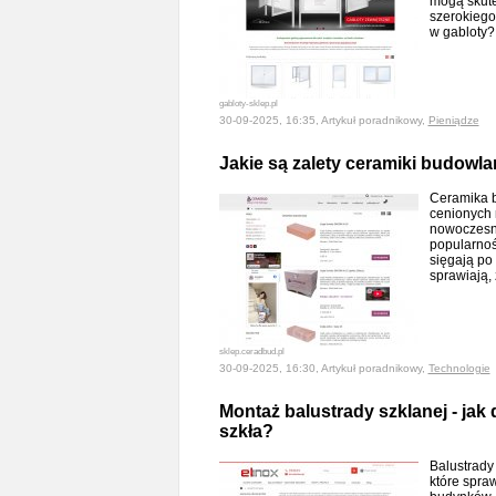
mogą skute
szerokiego
w gabloty
gabloty-sklep.pl
30-09-2025, 16:35, Artykuł poradnikowy,
Pieniądze
Jakie są zalety ceramiki budowla
Ceramika b
cenionych 
nowoczesny
popularnoś
sięgają po
sprawiają,
sklep.ceradbud.pl
30-09-2025, 16:30, Artykuł poradnikowy,
Technologie
Montaż balustrady szklanej - ja
szkła?
Balustrady
które spra