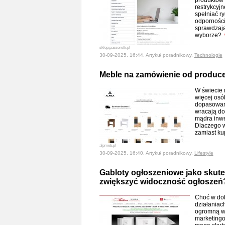
produktów 
restrykcyj
spełniać r
odporności
sprawdzają 
wyborze?
sklep.passerotti.pl
30-09-2025, 16:44, Artykuł poradnikowy,
Technologie
Meble na zamówienie od producent
W świecie 
więcej osó
dopasowan
wracają do 
mądra inwe
Dlaczego w
zamiast k
alpmeb.pl
30-09-2025, 16:40, Artykuł poradnikowy,
Lifestyle
Gabloty ogłoszeniowe jako skute
zwiększyć widoczność ogłoszeń
Choć w dob
działaniac
ogromną wa
marketingo