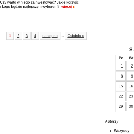
. Czy warto w niego zainwestować? Jakie korzyści
dla kogo będzie najlepszym wyborem?
więcej
...
1
2
3
4
następna
Ostatnia »
«
Po
Wt
1
2
8
9
15
16
22
23
29
30
Autorzy
Wszyscy