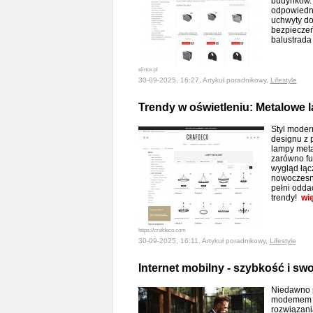
budynków. 
odpowiedni
uchwyty do
bezpieczeńs
balustrada
elinox.pl
30-09-2025, 16:27, Artykuł poradnikowy,
Lifestyle
Trendy w oświetleniu: Metalowe
Styl moder
designu z 
lampy meta
zarówno fun
wygląd łącz
nowoczesny
pełni odd
trendy!
wi
https://crafdeco.com
30-09-2025, 16:11, Artykuł poradnikowy,
Lifestyle
Internet mobilny - szybkość i sw
Niedawno p
modemem i 
rozwiązani