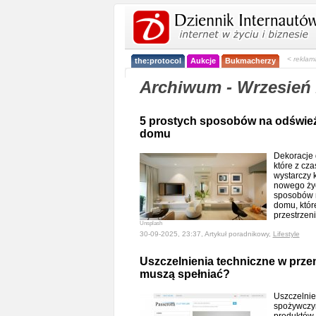
< reklam
the:protocol
Aukcje
Bukmacherzy
Archiwum - Wrzesień
5 prostych sposobów na odśwież
domu
Dekoracje 
które z cz
wystarczy 
nowego życ
sposobów n
domu, któr
przestrzeni
Unsplash
30-09-2025, 23:37, Artykuł poradnikowy,
Lifestyle
Uszczelnienia techniczne w prz
muszą spełniać?
Uszczelnie
spożywczym