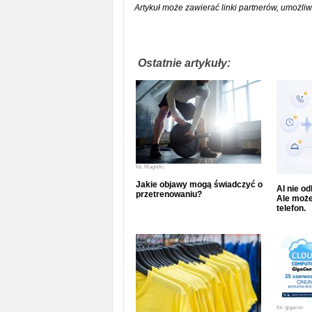
Artykuł może zawierać linki partnerów, umożliw
Ostatnie artykuły:
fot.
Magnific
Jakie objawy mogą świadczyć o
AI nie o
przetrenowaniu?
Ale może
telefon.
fot.
gigacon