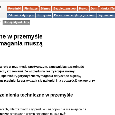
Poradniki
Pieniądze
Biznes
Bezpieczeństwo
Prawo
Dom
Nauka i T
Zdrowie i styl życia
Rozrywka
Pressroom i artykuły gościnne
Wydarzenia 
a
Dodaj artykuł / link
zne w przemyśle
ymagania muszą
wą rolę w przemyśle spożywczym, zapewniając szczelność
ieczyszczeniami. Ze względu na restrykcyjne normy
 spełniać rygorystyczne wymagania dotyczące higieny,
uszczelnienia sprawdzają się najlepiej i na co zwrócić uwagę przy
zelnienia techniczne w przemyśle
rach, mleczarniach czy produkcji napojów nie ma miejsca na
hniczne
stosowane w tych sektorach muszą być: