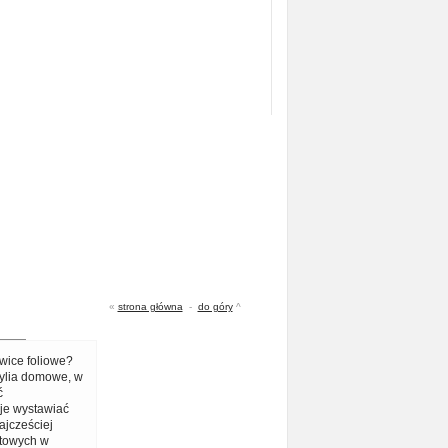
«
strona główna
-
do góry
^
wice foliowe?
ylia domowe, w
ć
 je wystawiać
ajcześciej
towych w