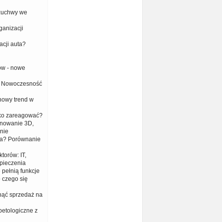
 żuchwy we
anizacji
acji auta?
ów - nowe
 i Nowoczesność
 nowy trend w
bko zareagować?
anowanie 3D,
nie
era? Porównanie
torów: IT,
zpieczenia
 pełnią funkcje
 czego się
nąć sprzedaż na
petologiczne z