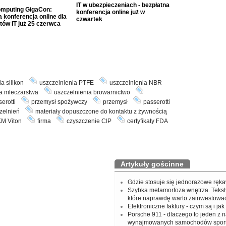
IT w ubezpieczeniach - bezpłatna
mputing GigaCon:
konferencja online już w
 konferencja online dla
czwartek
tów IT już 25 czerwca
a silikon
uszczelnienia PTFE
uszczelnienia NBR
la mleczarstwa
uszczelnienia browarnictwo
erotti
przemysł spożywczy
przemysł
passerotti
zelnień
materiały dopuszczone do kontaktu z żywnością
M Viton
firma
czyszczenie CIP
certyfikaty FDA
Artykuły gościnne
Gdzie stosuje się jednorazowe ręka
Szybka metamorfoza wnętrza. Tekst
które naprawdę warto zainwestowa
Elektroniczne faktury - czym są i jak
Porsche 911 - dlaczego to jeden z n
wynajmowanych samochodów spor