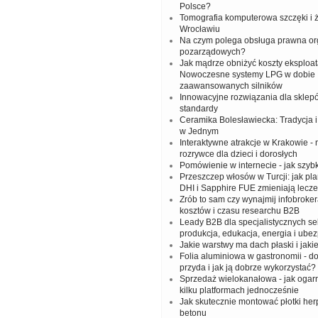
Polsce?
Tomografia komputerowa szczęki i
Wrocławiu
Na czym polega obsługa prawna org
pozarządowych?
Jak mądrze obniżyć koszty eksploat
Nowoczesne systemy LPG w dobie
zaawansowanych silników
Innowacyjne rozwiązania dla sklep
standardy
Ceramika Bolesławiecka: Tradycja
w Jednym
Interaktywne atrakcje w Krakowie -
rozrywce dla dzieci i dorosłych
Pomówienie w internecie - jak szy
Przeszczep włosów w Turcji: jak pl
DHI i Sapphire FUE zmieniają lecze
Zrób to sam czy wynajmij infobrok
kosztów i czasu researchu B2B
Leady B2B dla specjalistycznych sek
produkcja, edukacja, energia i ube
Jakie warstwy ma dach płaski i jakie
Folia aluminiowa w gastronomii - do
przyda i jak ją dobrze wykorzystać?
Sprzedaż wielokanałowa - jak ogar
kilku platformach jednocześnie
Jak skutecznie montować płotki her
betonu