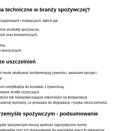
nia techniczne w branży spożywczej?
ądzeniach i instalacjach, takich jak:
łynne produkty spożywcze,
ich oraz browarniczych,
nia,
 termicznych.
ze uszczelnień
h może skutkować kontaminacją żywności, awariami sprzętu i
y:
h certyfikatów do kontaktu z żywnością.
owane środki czyszczące.
dości lub niewystarczającej odporności na temperaturę.
larnej wymiany, co prowadzi do degradacji i ryzyka nieszczelności.
 przemyśle spożywczym - podsumowanie
śle spożywczym muszą spełniać rygorystyczne normy
materiałów oraz ich dopasowanie do warunków pracy to gwarancja