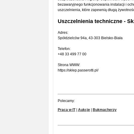
bezawaryjnego funkcjonowania instalacji i och
uszczelnienia, które zapewnią długą żywotnoś
Uszczelnienia techniczne - Sk
Adres:
Spółdzielców 94a, 43-303 Bielsko-Biała
Telefon:
+48 33 499 77 00
Strona WWW:
https://sklep.passerotti.pl/
Polecamy:
Praca w IT
|
Aukcje
|
Bukmacherzy