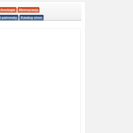
echnologie
Motoryzacja
i patronaty
Katalog stron