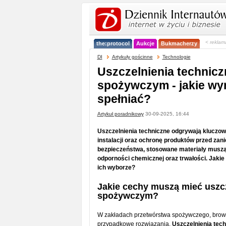
< reklam
the:protocol
Aukcje
Bukmacherzy
DI
Artykuły gościnne
Technologie
Uszczelnienia technic
spożywczym - jakie w
spełniać?
Artykuł poradnikowy
30-09-2025, 16:44
Uszczelnienia techniczne odgrywają kluczo
instalacji oraz ochronę produktów przed zan
bezpieczeństwa, stosowane materiały muszą
odporności chemicznej oraz trwałości. Jakie 
ich wyborze?
Jakie cechy muszą mieć uszc
spożywczym?
W zakładach przetwórstwa spożywczego, browa
przypadkowe rozwiązania.
Uszczelnienia tec