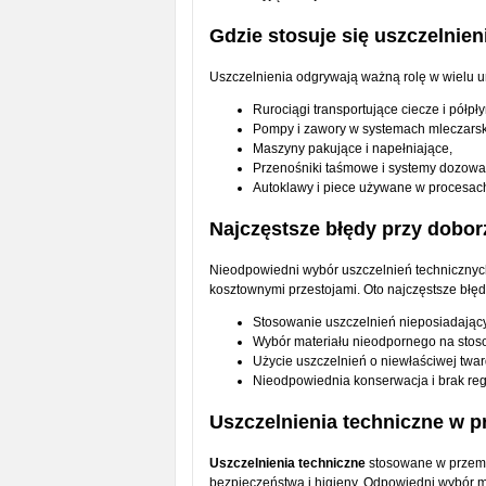
Gdzie stosuje się uszczelnie
Uszczelnienia odgrywają ważną rolę w wielu urz
Rurociągi transportujące ciecze i półp
Pompy i zawory w systemach mleczarsk
Maszyny pakujące i napełniające,
Przenośniki taśmowe i systemy dozowa
Autoklawy i piece używane w procesach
Najczęstsze błędy przy dobor
Nieodpowiedni wybór uszczelnień technicznyc
kosztownymi przestojami. Oto najczęstsze błęd
Stosowanie uszczelnień nieposiadającyc
Wybór materiału nieodpornego na stos
Użycie uszczelnień o niewłaściwej twar
Nieodpowiednia konserwacja i brak regu
Uszczelnienia techniczne w
Uszczelnienia techniczne
stosowane w przemy
bezpieczeństwa i higieny. Odpowiedni wybór 