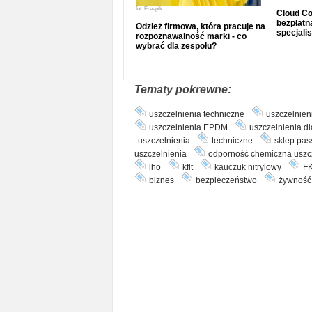
fot.
Freepik
Cloud Co
bezpłatna
Odzież firmowa, która pracuje na
specjalis
rozpoznawalność marki - co
wybrać dla zespołu?
Tematy pokrewne:
uszczelnienia techniczne
uszczelnieni
uszczelnienia EPDM
uszczelnienia d
uszczelnienia
techniczne
sklep pass
uszczelnienia
odporność chemiczna uszc
lho
kflt
kauczuk nitrylowy
FK
biznes
bezpieczeństwo
żywność