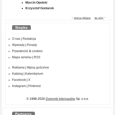
Marcin Opolski
Krzysztof Gontarek
«
strona główna
-
do góry
^
Stopka
O nas
|
Redakcja
Wywiady
|
Porady
Prywatność
&
cookies
Mapa serwisu
|
RSS
Reklama
|
Wpisy gościnne
Katalog
|
Kalendarium
Facebook
|
X
Instagram
|
Pinterest
© 1998-2026
Dziennik Internautów
Sp. z o.o.
Partnerzy