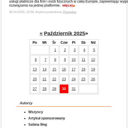
usługi płatnicze dla firm i osób fizycznych w całej Europie, zapewniając wy
rozwiązania na jednej platformie.
więcej
30-10-2025, 12:56, Artykuł poradnikowy,
Pieniądze
«
Październik 2025
»
Po
Wt
Śr
Czw
Pt
Sb
Nd
1
2
3
4
5
6
7
8
9
10
11
12
13
14
15
16
17
18
19
20
21
22
23
24
25
26
27
28
29
30
31
Autorzy
Wszyscy
Artykuł sponsorowany
Sabina Iling