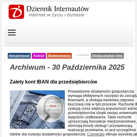
< reklama
the:protocol
Aukcje
Bukmacherzy
Dodaj artykuł / link
Archiwum - 30 Października 2025
Zalety kont IBAN dla przedsiębiorców
Prowadzenie działalności gospodarczej
wymaga efektywnych narzędzi do zarząd
finansami, a obsługa bankowa odgrywa
kluczową rolę w tym procesie. Rachunki 
zyskują coraz większą popularność wśró
przedsiębiorców dzięki swojej uniwersaln
wygodzie użytkowania. Takie rachunki
upraszczają transakcje międzynarodowe,
obniżają koszty obsługi i przyspieszają
realizację przelewów, co jest szczególnie
istotne dla rozwoju działalności gospodarczej.
Connectro
oferuje wysokiej ja