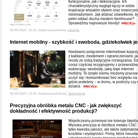
funkcjonalne, jak i dekoracyjne. Ich
charakterystyczny wygląd łączy w sobie
inspiracje wiejskim stylem oraz nowocze
minimalizmem. Jak dobrać oświetlenie, b
pełni oddać ducha modern farmhouse?
Sprawdźmy najnowsze trendy!
więcej
https://crafdeco.com
30-09-2025, 16:11, Artykuł poradnikowy,
Lifestyle
Internet mobilny - szybkość i swoboda, gdziekolwiek je
Niedawno połączenie internetowe kojarzy
z kablami, modemem i ograniczeniami, ja
niosły ze sobą tradycyjne rozwiązania. Dz
coraz częściej rezygnujemy z przewodów
wybierając swobodę, jaką daje internet
mobilny. To dzięki niemu możemy pracow
uczyć się i komunikować bez względu na 
gdzie jesteśmy – w domu, w podróży czy 
działce.
więcej
Pixabay
30-09-2025, 13:20, Artykuł poradnikowy,
Technologie
Precyzyjna obróbka metalu CNC - jak zwiększyć
dokładność i efektywność produkcji?
Współczesny przemysł nie toleruje błędó
Wysoka precyzja w obróbce metalu CNC t
tylko kwestia jakości, ale także optymaliza
kosztów i wydajności. Firmy, które nieust