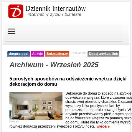
< reklama
the:protocol
Aukcje
Bukmacherzy
Dodaj artykuł / link
Archiwum - Wrzesień 2025
5 prostych sposobów na odświeżenie wnętrza dzięki
dekoracjom do domu
Dekoracje do domu to sposób na szybkie
odświeżenie wnętrza, które z czasem mo
stracić swój pierwotny charakter. Czasami
wystarczy kilka prostych zmian, by
pomieszczenie nabrało nowego życia. W
artykule przedstawiamy pięć łatwych sp
na odświeżenie wnętrza za pomocą dekor
Unsplash
do domu, które nie tylko odmienią wystrój,
również dodadzą przestrzeni świeżości i przytulności.
więcej