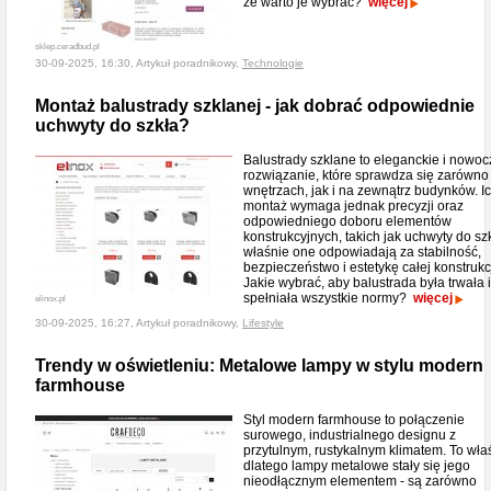
że warto je wybrać?
więcej
sklep.ceradbud.pl
30-09-2025, 16:30, Artykuł poradnikowy,
Technologie
Montaż balustrady szklanej - jak dobrać odpowiednie
uchwyty do szkła?
Balustrady szklane to eleganckie i nowo
rozwiązanie, które sprawdza się zarówno
wnętrzach, jak i na zewnątrz budynków. I
montaż wymaga jednak precyzji oraz
odpowiedniego doboru elementów
konstrukcyjnych, takich jak uchwyty do szk
właśnie one odpowiadają za stabilność,
bezpieczeństwo i estetykę całej konstrukcj
Jakie wybrać, aby balustrada była trwała i
spełniała wszystkie normy?
więcej
elinox.pl
30-09-2025, 16:27, Artykuł poradnikowy,
Lifestyle
Trendy w oświetleniu: Metalowe lampy w stylu modern
farmhouse
Styl modern farmhouse to połączenie
surowego, industrialnego designu z
przytulnym, rustykalnym klimatem. To wła
dlatego lampy metalowe stały się jego
nieodłącznym elementem - są zarówno