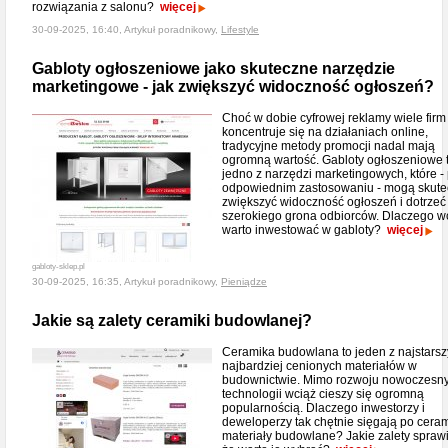
rozwiązania z salonu?
więcej
30-09-2025, 16:40, Artykuł poradnikowy,
Lifestyle
Gabloty ogłoszeniowe jako skuteczne narzędzie
marketingowe - jak zwiększyć widoczność ogłoszeń?
Choć w dobie cyfrowej reklamy wiele firm
koncentruje się na działaniach online,
tradycyjne metody promocji nadal mają
ogromną wartość. Gabloty ogłoszeniowe 
jedno z narzędzi marketingowych, które - 
odpowiednim zastosowaniu - mogą skute
zwiększyć widoczność ogłoszeń i dotrzeć
szerokiego grona odbiorców. Dlaczego w
warto inwestować w gabloty?
więcej
gabloty-sklep.pl
30-09-2025, 16:35, Artykuł poradnikowy,
Pieniądze
Jakie są zalety ceramiki budowlanej?
Ceramika budowlana to jeden z najstarsz
najbardziej cenionych materiałów w
budownictwie. Mimo rozwoju nowoczesn
technologii wciąż cieszy się ogromną
popularnością. Dlaczego inwestorzy i
deweloperzy tak chętnie sięgają po cera
materiały budowlane? Jakie zalety sprawi