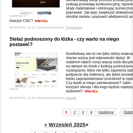
udoskonalają swoje procesy produkcyjne
zyskują przewagę konkurencyjną, ograni
straty materiałowe i eliminując konieczno
poprawek. Jak więc zwiększyć dokładnoś
sparthermpl.com
obróbki metalu i poprawić efektywność p
maszyn CNC?
więcej
30-09-2025, 13:12, Artykuł poradnikowy,
Technologie
Stelaż podnoszony do łóżka - czy warto na niego
postawić?
Komfortowy sen to nie tylko dobry materac
równie ważny jest odpowiedni stelaż. W
ostatnich latach coraz więcej osób decydu
na stelaże do łóżek z funkcją podnoszeni
rozwiązanie, które nie tylko zapewnia sta
podparcie dla materaca, ale także pozwa
lepiej zagospodarować przestrzeń w sypia
Czy warto w niego zainwestować? Jakie
korzyści oferuje i dla kogo będzie najlep
kavon.pl
wyborem?
więcej
30-09-2025, 11:42, Artykuł poradnikowy,
Lifestyle
...
1
2
3
4
następna
Ostat
«
Wrzesień 2025
»