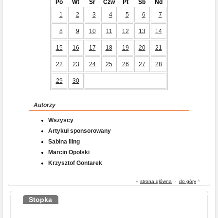
Po
Wt
Śr
Czw
Pt
Sb
Nd
1
2
3
4
5
6
7
8
9
10
11
12
13
14
15
16
17
18
19
20
21
22
23
24
25
26
27
28
29
30
Autorzy
Wszyscy
Artykuł sponsorowany
Sabina Iling
Marcin Opolski
Krzysztof Gontarek
«
strona główna
-
do góry
^
Stopka