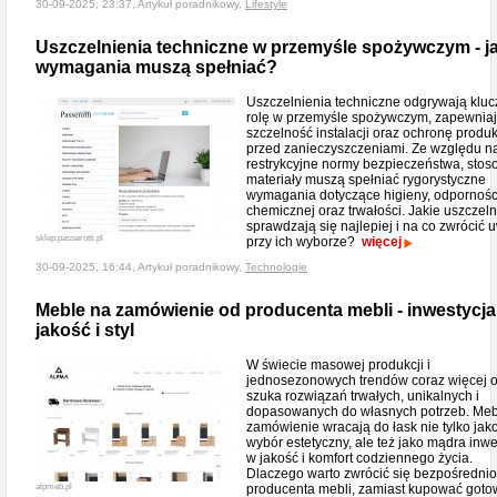
30-09-2025, 23:37, Artykuł poradnikowy,
Lifestyle
Uszczelnienia techniczne w przemyśle spożywczym - ja
wymagania muszą spełniać?
Uszczelnienia techniczne odgrywają klu
rolę w przemyśle spożywczym, zapewnia
szczelność instalacji oraz ochronę produ
przed zanieczyszczeniami. Ze względu n
restrykcyjne normy bezpieczeństwa, sto
materiały muszą spełniać rygorystyczne
wymagania dotyczące higieny, odpornośc
chemicznej oraz trwałości. Jakie uszczeln
sprawdzają się najlepiej i na co zwrócić
sklep.passerotti.pl
przy ich wyborze?
więcej
30-09-2025, 16:44, Artykuł poradnikowy,
Technologie
Meble na zamówienie od producenta mebli - inwestycja
jakość i styl
W świecie masowej produkcji i
jednosezonowych trendów coraz więcej 
szuka rozwiązań trwałych, unikalnych i
dopasowanych do własnych potrzeb. Meb
zamówienie wracają do łask nie tylko jak
wybór estetyczny, ale też jako mądra inwe
w jakość i komfort codziennego życia.
Dlaczego warto zwrócić się bezpośrednio
alpmeb.pl
producenta mebli, zamiast kupować got