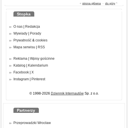
«
strona główna
-
do góry
^
Stopka
O nas
|
Redakcja
Wywiady
|
Porady
Prywatność
&
cookies
Mapa serwisu
|
RSS
Reklama
|
Wpisy gościnne
Katalog
|
Kalendarium
Facebook
|
X
Instagram
|
Pinterest
© 1998-2026
Dziennik Internautów
Sp. z o.o.
Partnerzy
Przeprowadzki Wrocław