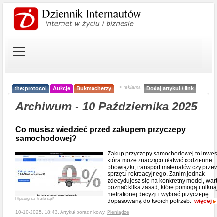
< reklama
the:protocol
Aukcje
Bukmacherzy
Dodaj artykuł / link
Archiwum - 10 Października 2025
Co musisz wiedzieć przed zakupem przyczepy
samochodowej?
Zakup przyczepy samochodowej to inwest
która może znacząco ułatwić codzienne
obowiązki, transport materiałów czy prze
sprzętu rekreacyjnego. Zanim jednak
zdecydujesz się na konkretny model, war
poznać kilka zasad, które pomogą unikną
nietrafionej decyzji i wybrać przyczepę
https://igmar-trailers.pl/
dopasowaną do twoich potrzeb.
więcej
10-10-2025, 18:43, Artykuł poradnikowy,
Pieniądze