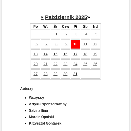
«
Październik 2025
»
Po
Wt
Śr
Czw
Pt
Sb
Nd
1
2
3
4
5
6
7
8
9
10
11
12
13
14
15
16
17
18
19
20
21
22
23
24
25
26
27
28
29
30
31
Autorzy
Wszyscy
Artykuł sponsorowany
Sabina Iling
Marcin Opolski
Krzysztof Gontarek