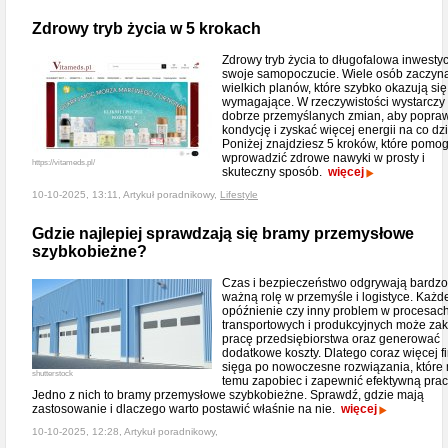
Zdrowy tryb życia w 5 krokach
Zdrowy tryb życia to długofalowa inwesty
swoje samopoczucie. Wiele osób zaczyn
wielkich planów, które szybko okazują się
wymagające. W rzeczywistości wystarczy 
dobrze przemyślanych zmian, aby popra
kondycję i zyskać więcej energii na co dz
Poniżej znajdziesz 5 kroków, które pomo
wprowadzić zdrowe nawyki w prosty i
https://vitameds.pl/
skuteczny sposób.
więcej
10-10-2025, 13:11, Artykuł poradnikowy,
Lifestyle
Gdzie najlepiej sprawdzają się bramy przemysłowe
szybkobieżne?
Czas i bezpieczeństwo odgrywają bardzo
ważną rolę w przemyśle i logistyce. Każd
opóźnienie czy inny problem w procesac
transportowych i produkcyjnych może za
pracę przedsiębiorstwa oraz generować
dodatkowe koszty. Dlatego coraz więcej f
sięga po nowoczesne rozwiązania, które
shutterstock
temu zapobiec i zapewnić efektywną prac
Jedno z nich to bramy przemysłowe szybkobieżne. Sprawdź, gdzie mają
zastosowanie i dlaczego warto postawić właśnie na nie.
więcej
10-10-2025, 12:28, Artykuł poradnikowy,