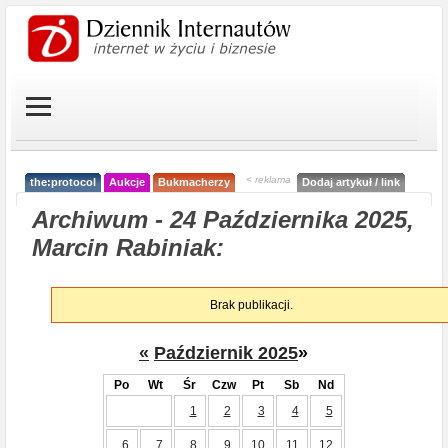
< reklama
the:protocol
Aukcje
Bukmacherzy
Dodaj artykuł / link
Archiwum - 24 Października 2025,
Marcin Rabiniak:
Brak publikacji.
«
Październik 2025
»
Po
Wt
Śr
Czw
Pt
Sb
Nd
1
2
3
4
5
6
7
8
9
10
11
12