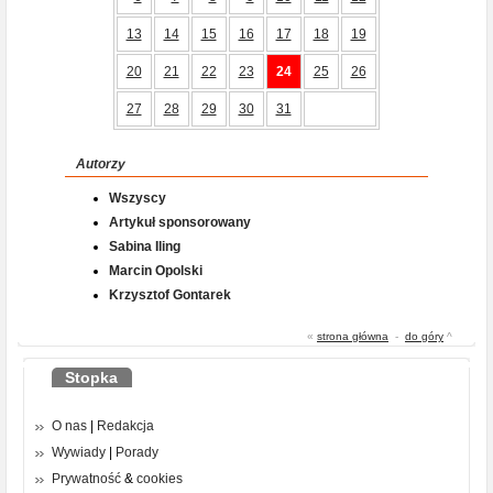
13
14
15
16
17
18
19
20
21
22
23
24
25
26
27
28
29
30
31
Autorzy
Wszyscy
Artykuł sponsorowany
Sabina Iling
Marcin Opolski
Krzysztof Gontarek
«
strona główna
-
do góry
^
Stopka
O nas
|
Redakcja
Wywiady
|
Porady
Prywatność
&
cookies