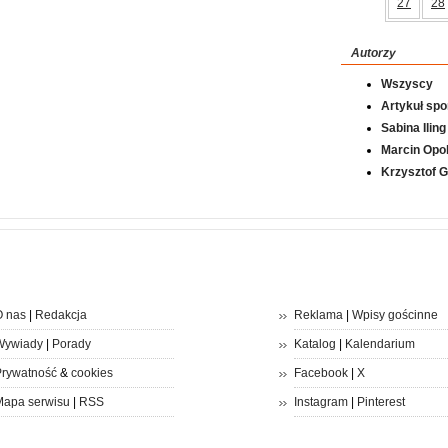
27
28
Autorzy
Wszyscy
Artykuł sp
Sabina Iling
Marcin Opol
Krzysztof 
 nas
|
Redakcja
Reklama
|
Wpisy gościnne
Wywiady
|
Porady
Katalog
|
Kalendarium
rywatność
&
cookies
Facebook
|
X
apa serwisu
|
RSS
Instagram
|
Pinterest