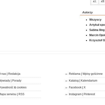
27
28
Autorzy
Wszyscy
Artykuł sp
Sabina Iling
Marcin Opol
Krzysztof 
 nas
|
Redakcja
Reklama
|
Wpisy gościnne
Wywiady
|
Porady
Katalog
|
Kalendarium
rywatność
&
cookies
Facebook
|
X
apa serwisu
|
RSS
Instagram
|
Pinterest