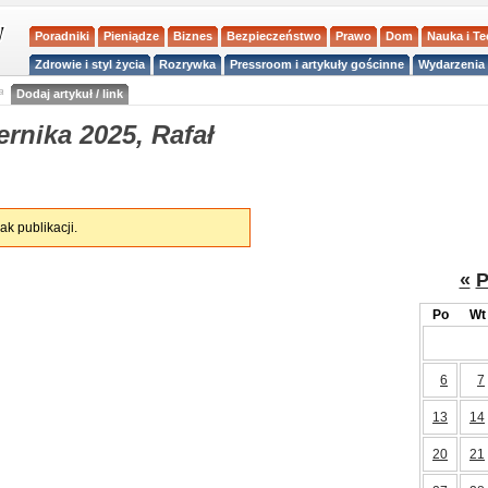
Poradniki
Pieniądze
Biznes
Bezpieczeństwo
Prawo
Dom
Nauka i T
Zdrowie i styl życia
Rozrywka
Pressroom i artykuły gościnne
Wydarzenia 
a
Dodaj artykuł / link
rnika 2025, Rafał
ak publikacji.
«
P
Po
Wt
6
7
13
14
20
21