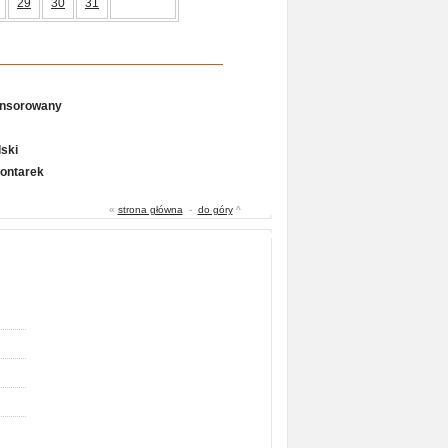
29
30
31
onsorowany
ski
Gontarek
«
strona główna
-
do góry
^