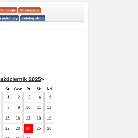
echnologie
Motoryzacja
i patronaty
Katalog stron
aździernik 2025
»
Śr
Czw
Pt
Sb
Nd
1
2
3
4
5
8
9
10
11
12
15
16
17
18
19
22
23
24
25
26