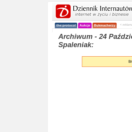
< reklam
the:protocol
Aukcje
Bukmacherzy
Archiwum - 24 Paździe
Spaleniak:
Br