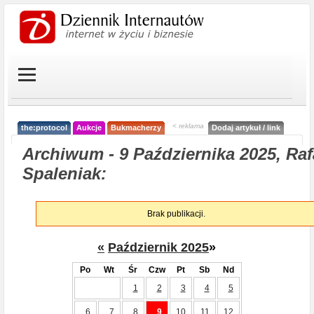
< reklama
the:protocol
Aukcje
Bukmacherzy
Dodaj artykuł / link
Archiwum - 9 Października 2025, Raf
Spaleniak:
Brak publikacji.
«
Październik 2025
»
Po
Wt
Śr
Czw
Pt
Sb
Nd
1
2
3
4
5
6
7
8
9
10
11
12