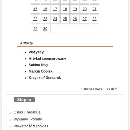
15
16
17
18
19
20
21
22
23
24
25
26
27
28
29
30
Autorzy
Wszyscy
Artykuł sponsorowany
Sabina Iling
Marcin Opolski
Krzysztof Gontarek
«
strona główna
-
do góry
^
Stopka
O nas
|
Redakcja
Wywiady
|
Porady
Prywatność
&
cookies