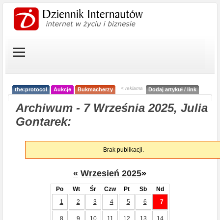
< reklama
the:protocol
Aukcje
Bukmacherzy
Dodaj artykuł / link
Archiwum - 7 Września 2025, Julia
Gontarek:
Brak publikacji.
«
Wrzesień 2025
»
Po
Wt
Śr
Czw
Pt
Sb
Nd
1
2
3
4
5
6
7
8
9
10
11
12
13
14