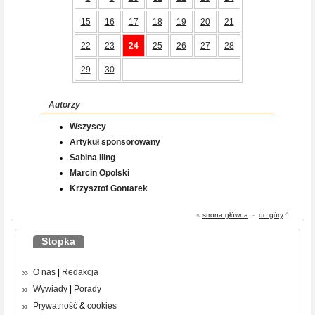
15
16
17
18
19
20
21
22
23
24
25
26
27
28
29
30
Autorzy
Wszyscy
Artykuł sponsorowany
Sabina Iling
Marcin Opolski
Krzysztof Gontarek
«
strona główna
-
do góry
^
Stopka
O nas
|
Redakcja
Wywiady
|
Porady
Prywatność
&
cookies