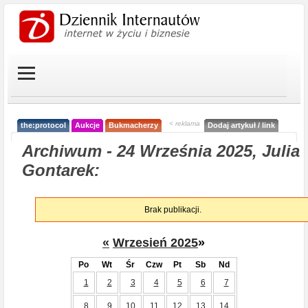
< reklama
the:protocol
Aukcje
Bukmacherzy
Dodaj artykuł / link
Archiwum - 24 Września 2025, Julia
Gontarek:
Brak publikacji.
«
Wrzesień 2025
»
Po
Wt
Śr
Czw
Pt
Sb
Nd
1
2
3
4
5
6
7
8
9
10
11
12
13
14