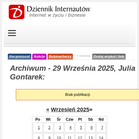
< reklama
the:protocol
Aukcje
Bukmacherzy
Dodaj artykuł / link
Archiwum - 29 Września 2025, Julia
Gontarek:
Brak publikacji.
«
Wrzesień 2025
»
Po
Wt
Śr
Czw
Pt
Sb
Nd
1
2
3
4
5
6
7
8
9
10
11
12
13
14