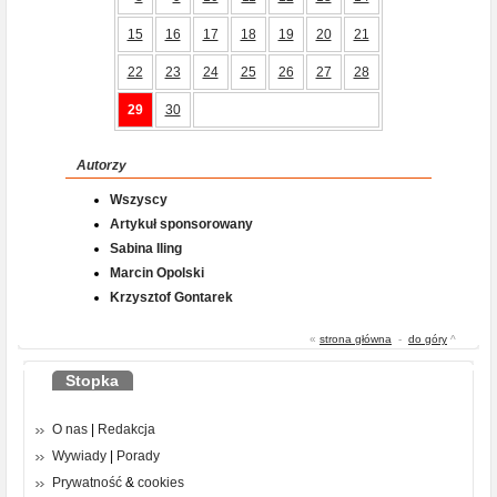
15
16
17
18
19
20
21
22
23
24
25
26
27
28
29
30
Autorzy
Wszyscy
Artykuł sponsorowany
Sabina Iling
Marcin Opolski
Krzysztof Gontarek
«
strona główna
-
do góry
^
Stopka
O nas
|
Redakcja
Wywiady
|
Porady
Prywatność
&
cookies