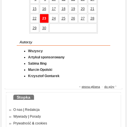
15
16
17
18
19
20
21
22
23
24
25
26
27
28
29
30
Autorzy
Wszyscy
Artykuł sponsorowany
Sabina Iling
Marcin Opolski
Krzysztof Gontarek
«
strona główna
-
do góry
^
Stopka
O nas
|
Redakcja
Wywiady
|
Porady
Prywatność
&
cookies