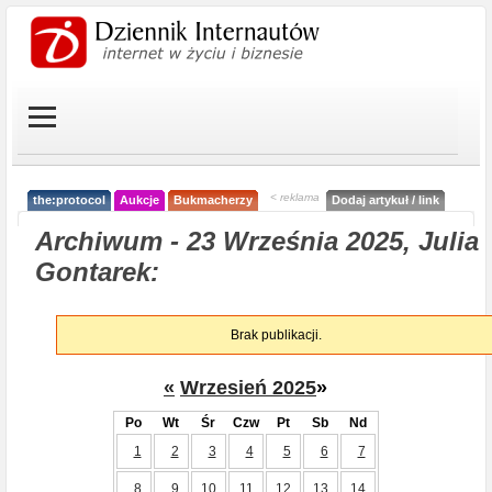
< reklama
the:protocol
Aukcje
Bukmacherzy
Dodaj artykuł / link
Archiwum - 23 Września 2025, Julia
Gontarek:
Brak publikacji.
«
Wrzesień 2025
»
Po
Wt
Śr
Czw
Pt
Sb
Nd
1
2
3
4
5
6
7
8
9
10
11
12
13
14