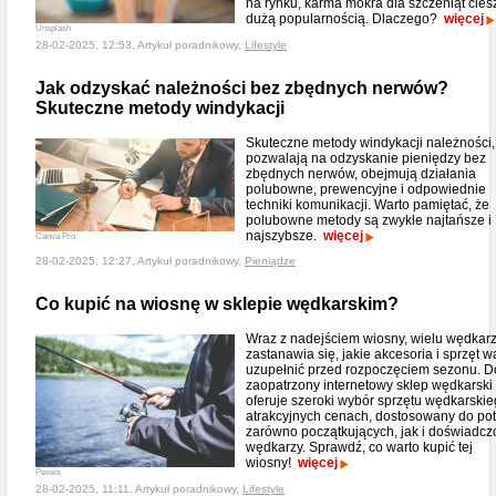
na rynku, karma mokra dla szczeniąt cies
dużą popularnością. Dlaczego?
więcej
Unsplash
28-02-2025, 12:53, Artykuł poradnikowy,
Lifestyle
Jak odzyskać należności bez zbędnych nerwów?
Skuteczne metody windykacji
Skuteczne metody windykacji należności,
pozwalają na odzyskanie pieniędzy bez
zbędnych nerwów, obejmują działania
polubowne, prewencyjne i odpowiednie
techniki komunikacji. Warto pamiętać, że
polubowne metody są zwykle najtańsze i
najszybsze.
więcej
Canva Pro
28-02-2025, 12:27, Artykuł poradnikowy,
Pieniądze
Co kupić na wiosnę w sklepie wędkarskim?
Wraz z nadejściem wiosny, wielu wędkar
zastanawia się, jakie akcesoria i sprzęt w
uzupełnić przed rozpoczęciem sezonu. D
zaopatrzony internetowy sklep wędkarski
oferuje szeroki wybór sprzętu wędkarski
atrakcyjnych cenach, dostosowany do po
zarówno początkujących, jak i doświadc
wędkarzy. Sprawdź, co warto kupić tej
wiosny!
więcej
Pexels
28-02-2025, 11:11, Artykuł poradnikowy,
Lifestyle