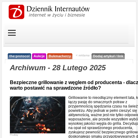
< reklama
the:protocol
Aukcje
Bukmacherzy
Dodaj artykuł / link
Archiwum - 28 Lutego 2025
Bezpieczne grillowanie z węglem od producenta - dlac
warto postawić na sprawdzone źródło?
Grillowanie to nieodłączny element lata, k
łączy pasję do smacznych potraw z
przyjemnością spędzania czasu na świe
powietrzu. Aby jednak w pełni cieszyć się 
aktywnością, ważne jest nie tylko odpowi
wyposażenie, ale przede wszystkim wybó
wysokiej jakości węgla do grilla. Decyduj
na opał od sprawdzonego producenta,
zyskujesz pewność bezpiecznego grillow
Pixabay
doskonałego smaku przygotowywanych d