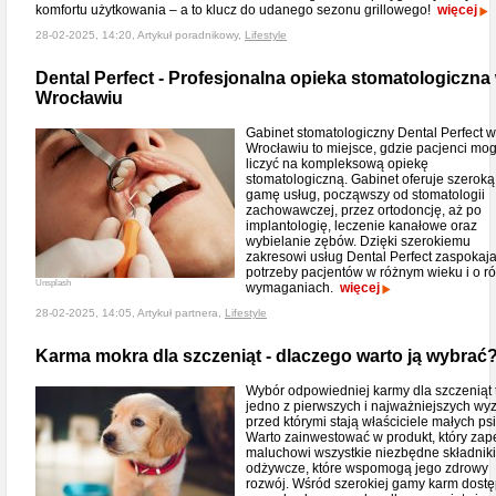
komfortu użytkowania – a to klucz do udanego sezonu grillowego!
więcej
28-02-2025, 14:20, Artykuł poradnikowy,
Lifestyle
Dental Perfect - Profesjonalna opieka stomatologiczna
Wrocławiu
Gabinet stomatologiczny Dental Perfect 
Wrocławiu to miejsce, gdzie pacjenci mo
liczyć na kompleksową opiekę
stomatologiczną. Gabinet oferuje szeroką
gamę usług, począwszy od stomatologii
zachowawczej, przez ortodoncję, aż po
implantologię, leczenie kanałowe oraz
wybielanie zębów. Dzięki szerokiemu
zakresowi usług Dental Perfect zaspokaj
potrzeby pacjentów w różnym wieku i o r
Unsplash
wymaganiach.
więcej
28-02-2025, 14:05, Artykuł partnera,
Lifestyle
Karma mokra dla szczeniąt - dlaczego warto ją wybrać
Wybór odpowiedniej karmy dla szczeniąt 
jedno z pierwszych i najważniejszych wy
przed którymi stają właściciele małych ps
Warto zainwestować w produkt, który zap
maluchowi wszystkie niezbędne składniki
odżywcze, które wspomogą jego zdrowy
rozwój. Wśród szerokiej gamy karm dost