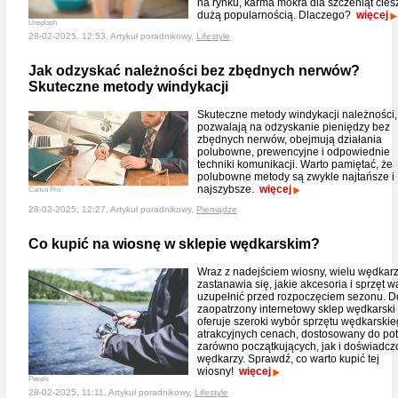
na rynku, karma mokra dla szczeniąt cies
dużą popularnością. Dlaczego?
więcej
Unsplash
28-02-2025, 12:53, Artykuł poradnikowy,
Lifestyle
Jak odzyskać należności bez zbędnych nerwów?
Skuteczne metody windykacji
Skuteczne metody windykacji należności,
pozwalają na odzyskanie pieniędzy bez
zbędnych nerwów, obejmują działania
polubowne, prewencyjne i odpowiednie
techniki komunikacji. Warto pamiętać, że
polubowne metody są zwykle najtańsze i
najszybsze.
więcej
Canva Pro
28-02-2025, 12:27, Artykuł poradnikowy,
Pieniądze
Co kupić na wiosnę w sklepie wędkarskim?
Wraz z nadejściem wiosny, wielu wędkar
zastanawia się, jakie akcesoria i sprzęt w
uzupełnić przed rozpoczęciem sezonu. D
zaopatrzony internetowy sklep wędkarski
oferuje szeroki wybór sprzętu wędkarski
atrakcyjnych cenach, dostosowany do po
zarówno początkujących, jak i doświadc
wędkarzy. Sprawdź, co warto kupić tej
wiosny!
więcej
Pexels
28-02-2025, 11:11, Artykuł poradnikowy,
Lifestyle