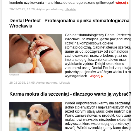
komfortu użytkowania – a to klucz do udanego sezonu grillowego!
więcej
28-02-2025, 14:20, Artykuł poradnikowy,
Lifestyle
Dental Perfect - Profesjonalna opieka stomatologiczna
Wrocławiu
Gabinet stomatologiczny Dental Perfect 
Wrocławiu to miejsce, gdzie pacjenci mo
liczyć na kompleksową opiekę
stomatologiczną. Gabinet oferuje szeroką
gamę usług, począwszy od stomatologii
zachowawczej, przez ortodoncję, aż po
implantologię, leczenie kanałowe oraz
wybielanie zębów. Dzięki szerokiemu
zakresowi usług Dental Perfect zaspokaj
potrzeby pacjentów w różnym wieku i o r
Unsplash
wymaganiach.
więcej
28-02-2025, 14:05, Artykuł partnera,
Lifestyle
Karma mokra dla szczeniąt - dlaczego warto ją wybrać
Wybór odpowiedniej karmy dla szczeniąt 
jedno z pierwszych i najważniejszych wy
przed którymi stają właściciele małych ps
Warto zainwestować w produkt, który zap
maluchowi wszystkie niezbędne składniki
odżywcze, które wspomogą jego zdrowy
rozwój. Wśród szerokiej gamy karm dost