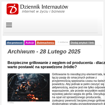
< reklama
the:protocol
Aukcje
Bukmacherzy
Dodaj artykuł / link
Archiwum - 28 Lutego 2025
Bezpieczne grillowanie z węglem od producenta - dlac
warto postawić na sprawdzone źródło?
Grillowanie to nieodłączny element lata, k
łączy pasję do smacznych potraw z
przyjemnością spędzania czasu na świe
powietrzu. Aby jednak w pełni cieszyć się 
aktywnością, ważne jest nie tylko odpowi
wyposażenie, ale przede wszystkim wybó
wysokiej jakości węgla do grilla. Decyduj
na opał od sprawdzonego producenta,
zyskujesz pewność bezpiecznego grillow
Pixabay
doskonałego smaku przygotowywanych d