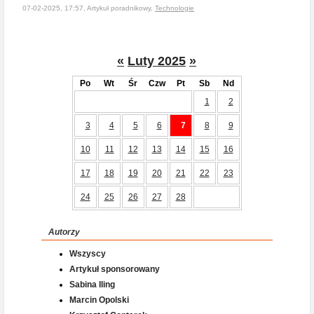
07-02-2025, 17:57, Artykuł poradnikowy,
Technologie
«
Luty 2025
»
Po
Wt
Śr
Czw
Pt
Sb
Nd
1
2
3
4
5
6
7
8
9
10
11
12
13
14
15
16
17
18
19
20
21
22
23
24
25
26
27
28
Autorzy
Wszyscy
Artykuł sponsorowany
Sabina Iling
Marcin Opolski