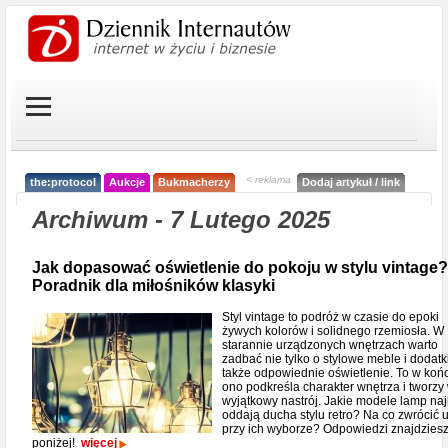
< reklama
the:protocol
Aukcje
Bukmacherzy
Dodaj artykuł / link
Archiwum - 7 Lutego 2025
Jak dopasować oświetlenie do pokoju w stylu vintage?
Poradnik dla miłośników klasyki
Styl vintage to podróż w czasie do epoki
żywych kolorów i solidnego rzemiosła. W
starannie urządzonych wnętrzach warto
zadbać nie tylko o stylowe meble i dodatki
także odpowiednie oświetlenie. To w koń
ono podkreśla charakter wnętrza i tworzy
wyjątkowy nastrój. Jakie modele lamp naj
oddają ducha stylu retro? Na co zwrócić
przy ich wyborze? Odpowiedzi znajdzies
poniżej!
więcej