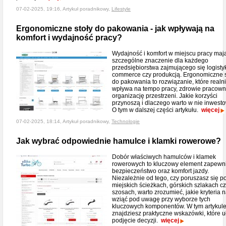
07-02-2025, 19:16, Artykuł poradnikowy,
Lifestyle
Ergonomiczne stoły do pakowania - jak wpływają na
komfort i wydajność pracy?
Wydajność i komfort w miejscu pracy maj
szczególne znaczenie dla każdego
przedsiębiorstwa zajmującego się logistyk
commerce czy produkcją. Ergonomiczne s
do pakowania to rozwiązanie, które realn
wpływa na tempo pracy, zdrowie pracown
organizację przestrzeni. Jakie korzyści
przynoszą i dlaczego warto w nie inwest
O tym w dalszej części artykułu.
więcej
07-02-2025, 18:14, Artykuł poradnikowy,
Technologie
Jak wybrać odpowiednie hamulce i klamki rowerowe?
Dobór właściwych hamulców i klamek
rowerowych to kluczowy element zapewn
bezpieczeństwo oraz komfort jazdy.
Niezależnie od tego, czy poruszasz się p
miejskich ścieżkach, górskich szlakach c
szosach, warto zrozumieć, jakie kryteria 
wziąć pod uwagę przy wyborze tych
kluczowych komponentów. W tym artykul
znajdziesz praktyczne wskazówki, które u
podjęcie decyzji.
więcej