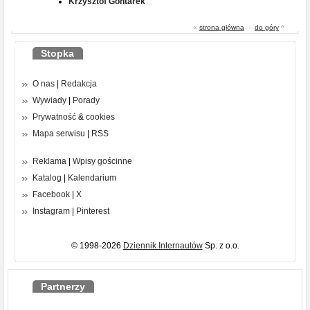
Krzysztof Gontarek
«
strona główna
-
do góry
^
Stopka
O nas
|
Redakcja
Wywiady
|
Porady
Prywatność
&
cookies
Mapa serwisu
|
RSS
Reklama
|
Wpisy gościnne
Katalog
|
Kalendarium
Facebook
|
X
Instagram
|
Pinterest
© 1998-2026
Dziennik Internautów
Sp. z o.o.
Partnerzy