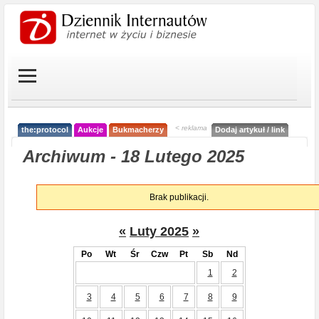
< reklama
the:protocol
Aukcje
Bukmacherzy
Dodaj artykuł / link
Archiwum - 18 Lutego 2025
Brak publikacji.
«
Luty 2025
»
Po
Wt
Śr
Czw
Pt
Sb
Nd
1
2
3
4
5
6
7
8
9