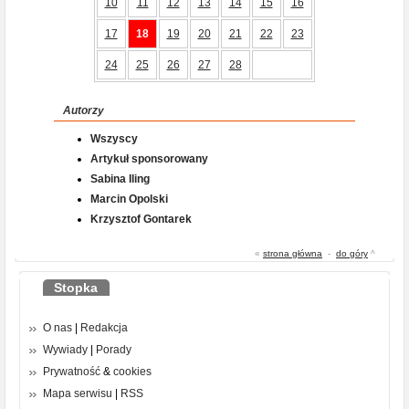
10
11
12
13
14
15
16
17
18
19
20
21
22
23
24
25
26
27
28
Autorzy
Wszyscy
Artykuł sponsorowany
Sabina Iling
Marcin Opolski
Krzysztof Gontarek
«
strona główna
-
do góry
^
Stopka
O nas
|
Redakcja
Wywiady
|
Porady
Prywatność
&
cookies
Mapa serwisu
|
RSS