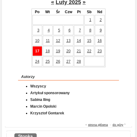
«
Luty 2025
»
Po
Wt
Śr
Czw
Pt
Sb
Nd
1
2
3
4
5
6
7
8
9
10
11
12
13
14
15
16
17
18
19
20
21
22
23
24
25
26
27
28
Autorzy
Wszyscy
Artykuł sponsorowany
Sabina Iling
Marcin Opolski
Krzysztof Gontarek
«
strona główna
-
do góry
^
Stopka