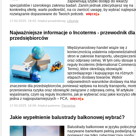
zapewniają szybki dostęp do lekarzy
specjalistów i szerokiego zakresu badań. Zanim jednak zdecydujesz się na
konkretną ofertę, warto podkreślić, na co zwrócić uwagę, by wybrać najlepsz
rozwiązanie dopasowane do Twoich potrzeb.
więcej
17-02-2025, 18:03, Artykuł poradnikowy,
Lifestyle
Najważniejsze informacje o Incoterms - przewodnik dla
przedsiębiorców
Międzynarodowy handel wiąże się z
koniecznością ustalenia odpowiedzialnoś
stron w zakresie transportu, ubezpieczen
oraz odprawy celnej. W tym celu stosuje s
reguły Incoterms (International Commerci
Terms), które określają obowiązki
sprzedającego i kupującego na różnych
etapach dostawy towarów. Wybór
odpowiednich warunków dostawy ma kl
znaczenie dla przedsiębiorców, ponieważ wpływa na koszty transportu, mom
przeniesienia ryzyka oraz obowiązki związane z odprawą celną. W artykule
wyjaśniamy, czym są reguły Incoterms, jak je wybierać oraz jakie korzyści ofe
jedna z najpopularniejszych – FCA.
więcej
17-02-2025, 16:09, Artykuł partnera,
Pieniądze
Jakie wypełnienie balustrady balkonowej wybrać?
Balustrady balkonowe w języku potoczn
nazywane barierkami pełnią podwójną fu
ponieważ nie tylko zabezpieczają osoby