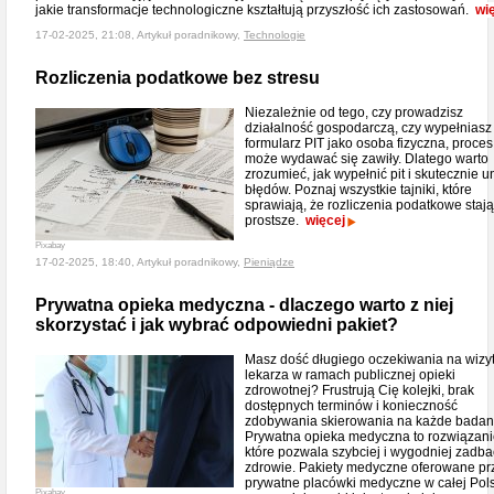
jakie transformacje technologiczne kształtują przyszłość ich zastosowań.
wi
17-02-2025, 21:08, Artykuł poradnikowy,
Technologie
Rozliczenia podatkowe bez stresu
Niezależnie od tego, czy prowadzisz
działalność gospodarczą, czy wypełniasz
formularz PIT jako osoba fizyczna, proces
może wydawać się zawiły. Dlatego warto
zrozumieć, jak wypełnić pit i skutecznie u
błędów. Poznaj wszystkie tajniki, które
sprawiają, że rozliczenia podatkowe stają
prostsze.
więcej
Pixabay
17-02-2025, 18:40, Artykuł poradnikowy,
Pieniądze
Prywatna opieka medyczna - dlaczego warto z niej
skorzystać i jak wybrać odpowiedni pakiet?
Masz dość długiego oczekiwania na wizy
lekarza w ramach publicznej opieki
zdrowotnej? Frustrują Cię kolejki, brak
dostępnych terminów i konieczność
zdobywania skierowania na każde badan
Prywatna opieka medyczna to rozwiązani
które pozwala szybciej i wygodniej zadba
zdrowie. Pakiety medyczne oferowane pr
prywatne placówki medyczne w całej Pol
Pixabay