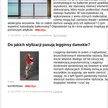
przebywające na balkonie przed upadkie
wysokości, ale stanowią również element
dekoracyjny, który może podkreślać chara
danego budynku. W rzeczywistości są
wykonywane z wielu różnych materiałów, 
czemu mogą być zarówno trwałe i solidne,
atrakcyjne wizualnie. Na co zatem zwrócić uwagę przy ich wyborze? Czym
wypełnić balustradę balkonową? Odpowiedzi na te i inne pytania znajdują s
poniższym artykule.
więcej
17-02-2025, 14:50, Artykuł poradnikowy,
Technologie
Do jakich stylizacji pasują legginsy damskie?
Legginsy damskie to jeden z najbardziej
wszechstronnych elementów odzieży. By
może właśnie dlatego od lat cieszy się
niesłabnącą popularnością. Legginsy
doskonale sprawdzają się bowiem w wie
różnych stylizacjach. Kobiety cenią je pr
wszystkim za wygodę, ale warto zwrócić
uwagę, że z tym typem garderoby można
stworzyć bardzo różnorodne stylizacje, by
Pixabay
wyglądać modnie i czuć się
komfortowo.
więcej
17-02-2025, 14:33, Artykuł poradnikowy,
Lifestyle