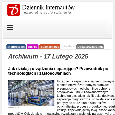
< reklama
the:protocol
Aukcje
Bukmacherzy
Dodaj artykuł / link
Archiwum - 17 Lutego 2025
Jak działają urządzenia separujące? Przewodnik po
technologiach i zastosowaniach
Urządzenia separujące są nieodzownym
elementem w różnorodnych branżach
przemysłowych, od chemii po ochronę
środowiska. Dzięki zaawansowanym
technologiom, takim jak filtracja, destylac
separacja magnetyczna, pozwalają one 
precyzyjne oddzielanie składników,
optymalizując procesy produkcyjne, redu
Adobe Stock
koszty i zapewniając wysoką jakość koń
produktów. Odkryj, jak te innowacyjne rozwiązania wpłynęły na przemysł ora