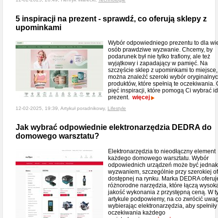
5 inspiracji na prezent - sprawdź, co oferują sklepy z
upominkami
Wybór odpowiedniego prezentu to dla wi
osób prawdziwe wyzwanie. Chcemy, by
podarunek był nie tylko trafiony, ale też
wyjątkowy i zapadający w pamięć. Na
szczęście sklep z upominkami to miejsce,
można znaleźć szeroki wybór oryginalny
produktów, które spełnią te oczekiwania. 
pięć inspiracji, które pomogą Ci wybrać i
prezent.
więcej
12-02-2025, 19:39, Artykuł poradnikowy,
Lifestyle
Jak wybrać odpowiednie elektronarzędzia DEDRA do
domowego warsztatu?
Elektronarzędzia to nieodłączny element
każdego domowego warsztatu. Wybór
odpowiednich urządzeń może być jednak
wyzwaniem, szczególnie przy szerokiej of
dostępnej na rynku. Marka DEDRA oferuj
różnorodne narzędzia, które łączą wysok
jakość wykonania z przystępną ceną. W 
artykule podpowiemy, na co zwrócić uwa
wybierając elektronarzędzia, aby spełniły
oczekiwania każdego