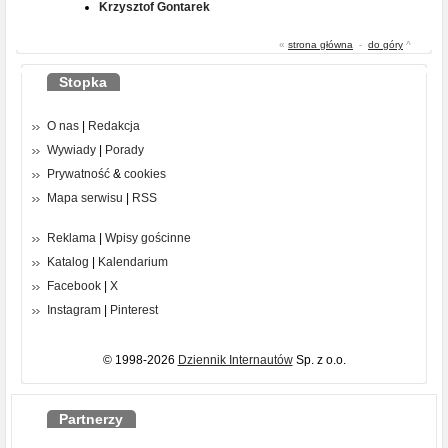
Krzysztof Gontarek
«
strona główna
-
do góry
^
Stopka
O nas
|
Redakcja
Wywiady
|
Porady
Prywatność
&
cookies
Mapa serwisu
|
RSS
Reklama
|
Wpisy gościnne
Katalog
|
Kalendarium
Facebook
|
X
Instagram
|
Pinterest
© 1998-2026
Dziennik Internautów
Sp. z o.o.
Partnerzy