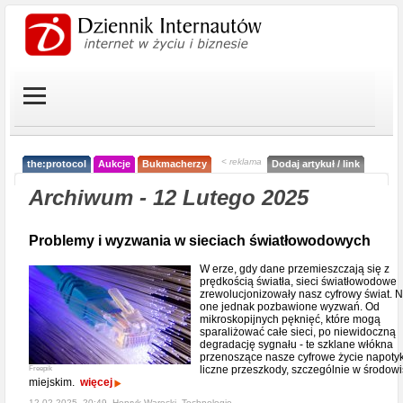
< reklama
the:protocol
Aukcje
Bukmacherzy
Dodaj artykuł / link
Archiwum - 12 Lutego 2025
Problemy i wyzwania w sieciach światłowodowych
W erze, gdy dane przemieszczają się z
prędkością światła, sieci światłowodowe
zrewolucjonizowały nasz cyfrowy świat. N
one jednak pozbawione wyzwań. Od
mikroskopijnych pęknięć, które mogą
sparaliżować całe sieci, po niewidoczną
degradację sygnału - te szklane włókna
przenoszące nasze cyfrowe życie napoty
liczne przeszkody, szczególnie w środow
Freepik
miejskim.
więcej
12-02-2025, 20:49, Henryk Warecki,
Technologie