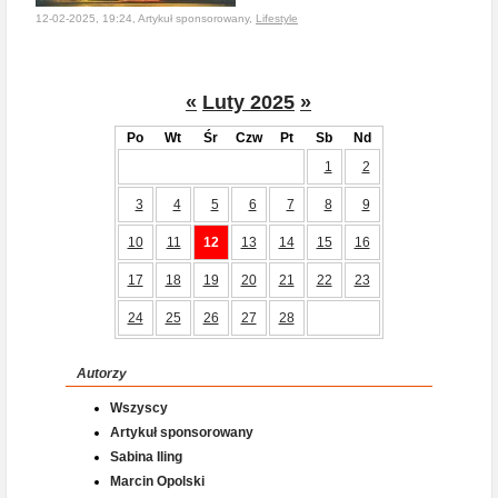
12-02-2025, 19:24, Artykuł sponsorowany,
Lifestyle
«
Luty 2025
»
Po
Wt
Śr
Czw
Pt
Sb
Nd
1
2
3
4
5
6
7
8
9
10
11
12
13
14
15
16
17
18
19
20
21
22
23
24
25
26
27
28
Autorzy
Wszyscy
Artykuł sponsorowany
Sabina Iling
Marcin Opolski