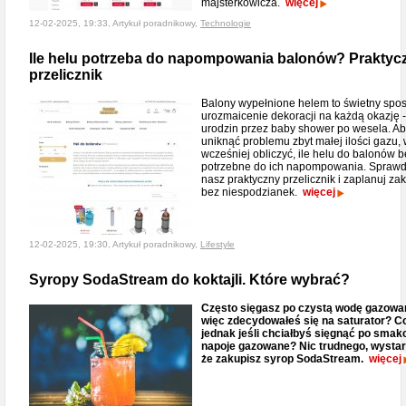
majsterkowicza.
więcej
12-02-2025, 19:33, Artykuł poradnikowy,
Technologie
Ile helu potrzeba do napompowania balonów? Praktyc
przelicznik
Balony wypełnione helem to świetny spo
urozmaicenie dekoracji na każdą okazję 
urodzin przez baby shower po wesela. A
uniknąć problemu zbyt małej ilości gazu, 
wcześniej obliczyć, ile helu do balonów 
potrzebne do ich napompowania. Spraw
nasz praktyczny przelicznik i zaplanuj za
bez niespodzianek.
więcej
12-02-2025, 19:30, Artykuł poradnikowy,
Lifestyle
Syropy SodaStream do koktajli. Które wybrać?
Często sięgasz po czystą wodę gazowa
więc zdecydowałeś się na saturator? C
jednak jeśli chciałbyś sięgnąć po sma
napoje gazowane? Nic trudnego, wystar
że zakupisz syrop SodaStream.
więcej