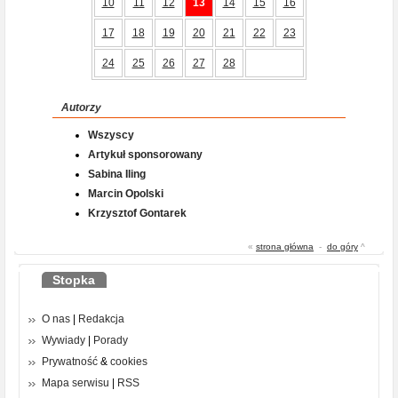
10
11
12
13
14
15
16
17
18
19
20
21
22
23
24
25
26
27
28
Autorzy
Wszyscy
Artykuł sponsorowany
Sabina Iling
Marcin Opolski
Krzysztof Gontarek
«
strona główna
-
do góry
^
Stopka
O nas
|
Redakcja
Wywiady
|
Porady
Prywatność
&
cookies
Mapa serwisu
|
RSS