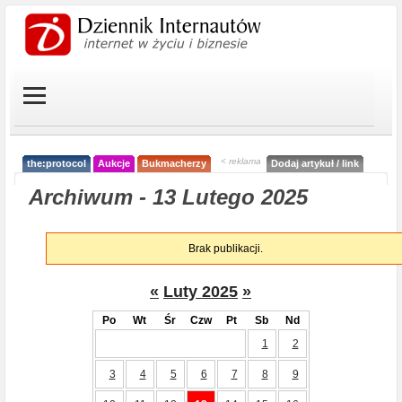
< reklama
the:protocol
Aukcje
Bukmacherzy
Dodaj artykuł / link
Archiwum - 13 Lutego 2025
Brak publikacji.
«
Luty 2025
»
Po
Wt
Śr
Czw
Pt
Sb
Nd
1
2
3
4
5
6
7
8
9