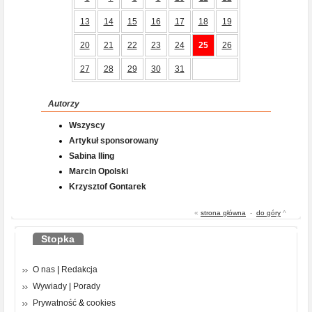
13
14
15
16
17
18
19
20
21
22
23
24
25
26
27
28
29
30
31
Autorzy
Wszyscy
Artykuł sponsorowany
Sabina Iling
Marcin Opolski
Krzysztof Gontarek
«
strona główna
-
do góry
^
Stopka
O nas
|
Redakcja
Wywiady
|
Porady
Prywatność
&
cookies