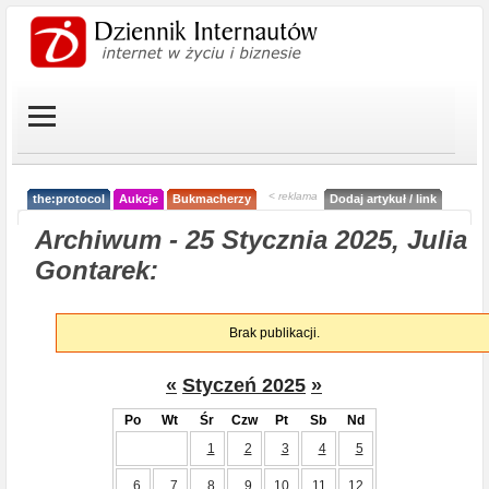
< reklama
the:protocol
Aukcje
Bukmacherzy
Dodaj artykuł / link
Archiwum - 25 Stycznia 2025, Julia
Gontarek:
Brak publikacji.
«
Styczeń 2025
»
Po
Wt
Śr
Czw
Pt
Sb
Nd
1
2
3
4
5
6
7
8
9
10
11
12